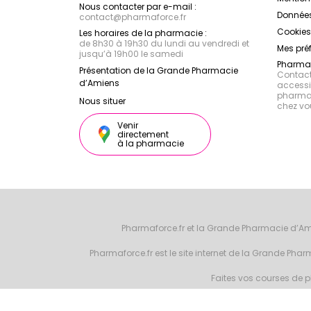
Nous contacter par e-mail :
Données
contact
@
pharmaforce.fr
Cookies
Les horaires de la pharmacie :
de 8h30 à 19h30 du lundi au vendredi et
Mes pré
jusqu’à 19h00 le samedi
Pharmac
Présentation de la Grande Pharmacie
Contacte
d’Amiens
accessib
pharmac
Nous situer
chez vo
Venir
directement
à la pharmacie
Pharmaforce.fr et la Grande Pharmacie d’Am
Pharmaforce.fr est le site internet de la Grande Ph
Faites vos courses de ph
© 2026 Grande 