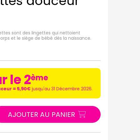
ettes douceur
ttes sont des lingettes qui nettoient
corps et le siège de bébé dès la naissance.
r le 2
ème
uceur = 5,90€
jusqu'au 31 Décembre 2026.
AJOUTER AU PANIER