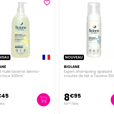
VEAU
NOUVEAU
ANE
BIOLANE
t shampoing apaisant
Expert creme change bio 7
es de lait à l'avoine 150ml
6
€
95
€
95
litre
92
/
litre
€
67