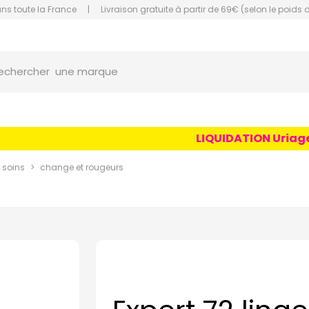
ans toute la France
|
Livraison gratuite à partir de 69€ (selon le poids 
orce Grande Pharmacie Amiens Fachon
une marque
echercher
un conseil
un produit
LIQUIDATION Uriage Ag
une marque
 soins
change et rougeurs