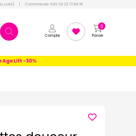
du colis)
|
Commande-SAV 03 22 71 64 16
0
Compte
Panier
e Lift -30%