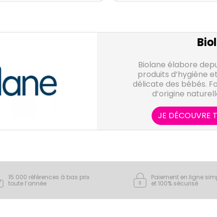
Bio
Biolane élabore depu
produits d’hygiène et
délicate des bébés. Fo
d’origine naturell
rigoureusement sélecti
douceur, les produits B
JE DÉCOUVRE T
affinité avec la peau d
bébés. Utilisés en mat
par le corps médical, 
millions de nouveau-nés 
premiers jours. Biolan
les mamans pendant le
15 000 références à bas prix
Paiement en ligne sim
produits sp
toute l’année
et 100% sécurisé