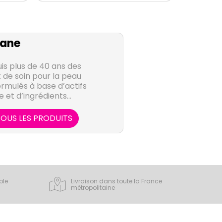
lane
is plus de 40 ans des
 de soin pour la peau
rmulés à base d’actifs
e et d’ingrédients
onnés pour leur extrême
iolane sont en parfaite
OUS LES PRODUITS
élicate et sensible des
ernités et recommandés
ils ont accompagné des
et leurs parents dès les
e accompagne également
ur grossesse, avec des
ple
Livraison dans toute la France
écialement.
métropolitaine