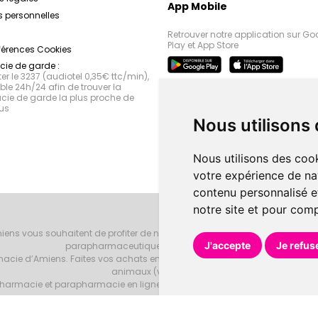
App Mobile
 personnelles
Retrouver notre application sur Go
Play et App Store
férences Cookies
ie de garde :
r le 3237 (audiotel 0,35€ ttc/min),
le 24h/24 afin de trouver la
ie de garde la plus proche de
us
Nous utilisons
Nous utilisons des cook
votre expérience de na
contenu personnalisé et
notre site et pour com
iens vous souhaitent de profiter de notre accueil, de nos conseils phar
J'accepte
Je refus
parapharmaceutiques, beauté et bien-être.
armacie d’Amiens. Faites vos achats en ligne grâce à un choix de 20000 r
animaux (vétérinaire).
armacie et parapharmacie en ligne et venez les retirer au drive ou vous les
Pharmacie d’Amiens
Tous droits réservés
Votre pharmacie sur Intern