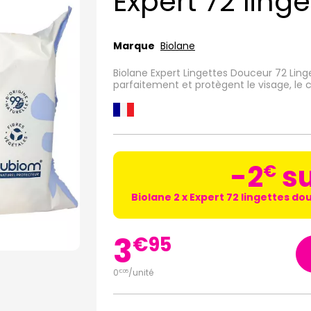
Expert 72 ling
Marque
Biolane
Biolane Expert Lingettes Douceur 72 Linge
parfaitement et protègent le visage, le 
-2
su
€
Biolane 2 x Expert 72 lingettes do
3
€
95
0
/unité
€
05