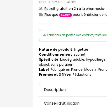
CODE CIP: 3286010045102
Retrait gratuit en 2h à la pharmacie
Plus que
pour bénéficier de la
€
69
,
00
Tenir hors de portée des enfants, testé 
Nature de produit
lingettes
Conditionnement
sachet
Spécificité
biodégradable, hypoallergeniq
alcool, sans paraben
Label
Fabriqué en France, Made in Fran
Promos et Offres
Réductions
Description
Conseil d’utilisation