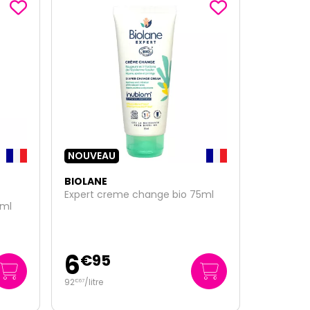
NOUVEAU
BIOLANE
5ml
Expert creme change 100ml
6
€
95
69
/
litre
€
50