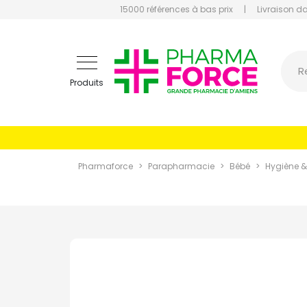
15000 références à bas prix
|
Livraison d
Pharmaf
R
Produits
Pharmaforce
Parapharmacie
Bébé
Hygiène &