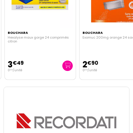
BOUCHARA
BOUCHARA
Hexalyse maux gorge 24 comprimés
Exomuc 200mg orange 24 sa
citron
3
2
€
49
€
90
0
/unité
0
/unité
€
15
€
12