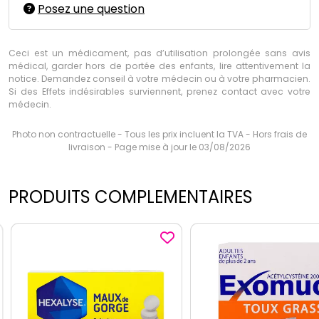
Posez une question
Ceci est un médicament, pas d’utilisation prolongée sans avis
médical, garder hors de portée des enfants, lire attentivement la
notice. Demandez conseil à votre médecin ou à votre pharmacien.
Si des Effets indésirables surviennent, prenez contact avec votre
médecin.
Photo non contractuelle - Tous les prix incluent la TVA - Hors frais de
livraison - Page mise à jour le 03/08/2026
PRODUITS COMPLEMENTAIRES