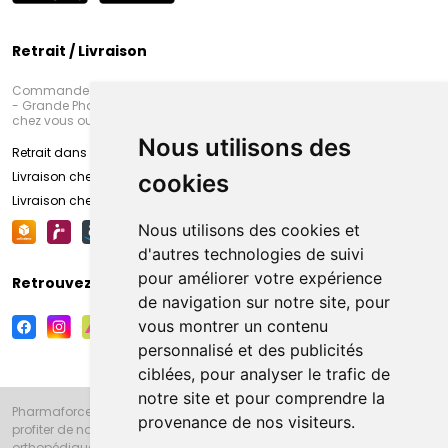
Retrait / Livraison
Commandez en ligne et venez chercher votre commande à Amiens
- Grande Pharmacie d’Amiens (Fachon) ou recevez-là rapidement
chez vous ou en point retrait
Nous utilisons des
Retrait dans la pharmacie d’Amiens
Livraison chez vous
cookies
Livraison chez votre commerçant
Nous utilisons des cookies et
d'autres technologies de suivi
pour améliorer votre expérience
Retrouvez-nous sur vos réseaux sociaux
de navigation sur notre site, pour
vous montrer un contenu
personnalisé et des publicités
ciblées, pour analyser le trafic de
notre site et pour comprendre la
Pharmaforce.fr et la Grande Pharmacie d’Amiens vous souhaitent de
provenance de nos visiteurs.
profiter de notre accueil, de nos conseils pharmaceutiques,
orthopédiques, homéopathiques, parapharmaceutiques, beauté et