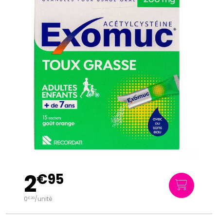
2
€
95
0
/unité
€
20