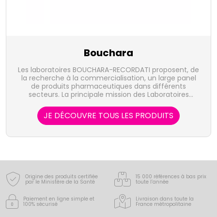
Bouchara
Les laboratoires BOUCHARA-RECORDATI proposent, de
la recherche à la commercialisation, un large panel
de produits pharmaceutiques dans différents
secteurs. La principale mission des Laboratoires
Bouchara est d'apporter aux patients des solutions
thérapeutiques toujours plus efficaces afin de les
JE DÉCOUVRE TOUS LES PRODUITS
accompagner au mieux dans leur quotidien.
Origine des produits certifiée
15 000 références à bas prix
par le Ministère de la Santé
toute l’année
Paiement en ligne simple
et
Livraison dans toute la
100% sécurisé
France
métropolitaine