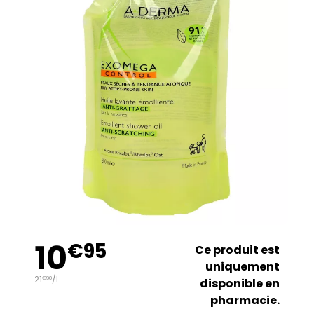
10
€
95
Ce produit est
uniquement
21
/
l.
€
90
disponible en
pharmacie.