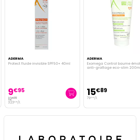
ADERMA
ADERMA
Protect fluide invisible SPF50+ 40ml
Exomega Control baume émoll
anti-grattage eco-slim 200m
9
15
€
95
€
89
12
79
/
l.
€
95
€
45
323
/
l.
€
75