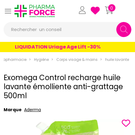
Pharmaforce Grande Pharmacie 
0
une marque
Rechercher
un conseil
un produit
LIQUIDATION Uriage Age Lift -30%
une marque
arapharmacie
Hygiène
Corps visage & mains
huile lavante
Exomega Control recharge huile
lavante émolliente anti-grattage
500ml
Marque
Aderma