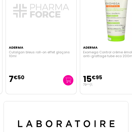
ADERMA
ADERMA
Cutalgan bleus roll-on effet glaçons
Exomega Control crème émoll
10ml
anti-grattage tube eco 200m
7
15
€
50
€
95
79
/
l.
€
75