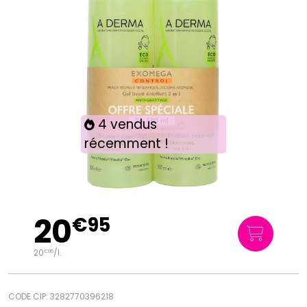
4 vendus
récemment !
20
€
95
20
/
l.
€
95
CODE CIP: 3282770396218