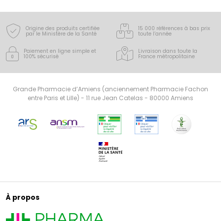
Origine des produits certifiée
15 000 références à bas prix
par le Ministère de la Santé
toute l’année
Paiement en ligne simple
et
Livraison dans toute la
100% sécurisé
France
métropolitaine
Grande Pharmacie d’Amiens (anciennement Pharmacie Fachon
entre Paris et Lille) - 11 rue Jean Catelas - 80000 Amiens
À propos