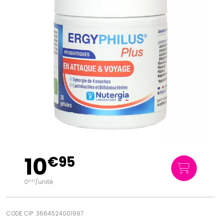
10
€
95
0
/unité
€
37
CODE CIP: 3664524001997