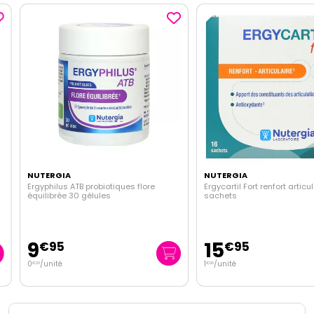
NUTERGIA
NUTERGIA
Ergyphilus ATB probiotiques flore
Ergycartil Fort renfort articulai
équilibrée 30 gélules
sachets
9
15
€
95
€
95
0
/unité
1
/unité
€
33
€
00