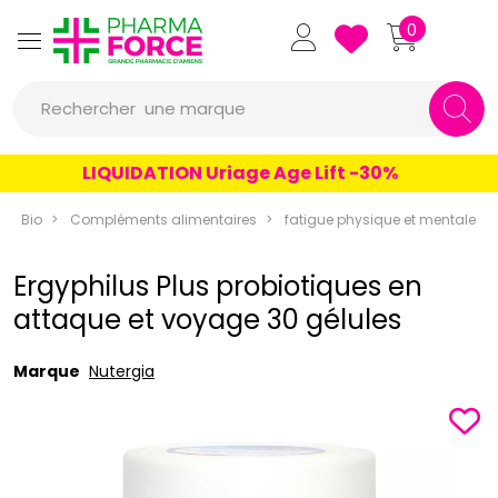
Pharmaforce Grande Pharmacie 
0
une marque
Rechercher
un conseil
LIQUIDATION Uriage Age Lift -30%
un produit
Bio
Compléments alimentaires
fatigue physique et mentale
une marque
Ergyphilus Plus probiotiques en
attaque et voyage 30 gélules
Marque
Nutergia