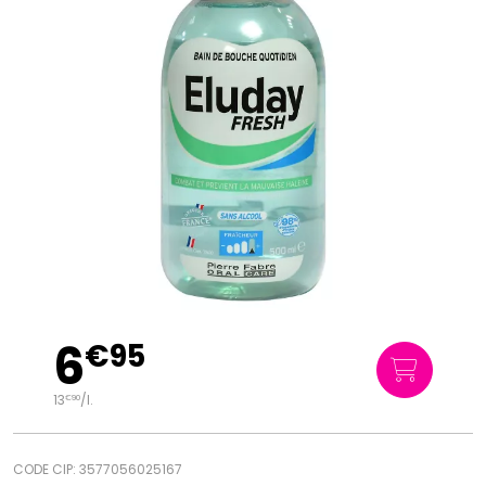
6
€
95
13
/
l.
€
90
CODE CIP: 3577056025167