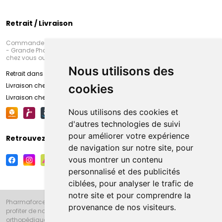
Retrait / Livraison
Commandez en ligne et venez chercher votre commande à Amiens
- Grande Pharmacie d’Amiens (Fachon) ou recevez-là rapidement
chez vous ou en point retrait
Nous utilisons des
Retrait dans la pharmacie d’Amiens
Livraison chez vous
cookies
Livraison chez votre commerçant
Nous utilisons des cookies et
d'autres technologies de suivi
pour améliorer votre expérience
Retrouvez-nous sur vos réseaux sociaux
de navigation sur notre site, pour
vous montrer un contenu
personnalisé et des publicités
ciblées, pour analyser le trafic de
notre site et pour comprendre la
Pharmaforce.fr et la Grande Pharmacie d’Amiens vous souhaitent de
provenance de nos visiteurs.
profiter de notre accueil, de nos conseils pharmaceutiques,
orthopédiques, homéopathiques, parapharmaceutiques, beauté et