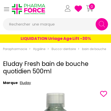
Pharmaforce Grande Pharmacie 
0
une marque
Rechercher
un conseil
LIQUIDATION Uriage Age Lift -30%
un produit
Parapharmacie
Hygiène
Bucco-dentaire
bain de bouche
une marque
Eluday Fresh bain de bouche
quotidien 500ml
Marque
Eluday