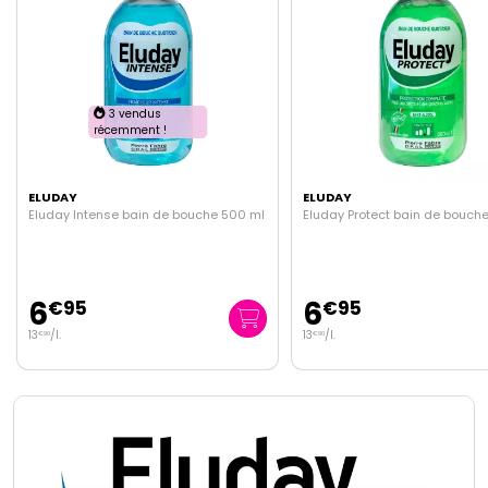
ELUDAY
ELUDAY
Eluday Protect bain de bouche 500ml
Eluday gencives bain de bou
500ml
6
6
€
95
€
95
13
/
l.
13
/
l.
€
90
€
90