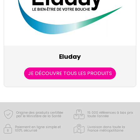
Eluday
JE DÉCOUVRE TOUS LES PRODUITS
Origine des produits certifiée
15 000 références à bas prix
par le Ministère de la Santé
toute l’année
Paiement en ligne simple
et
Livraison dans toute la
100% sécurisé
France
métropolitaine