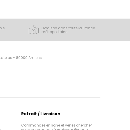
ple
Livraison dans toute la France
métropolitaine
 Catelas - 80000 Amiens
Retrait / Livraison
Commandez en ligne et venez chercher
votre commande à Amiens - Grande