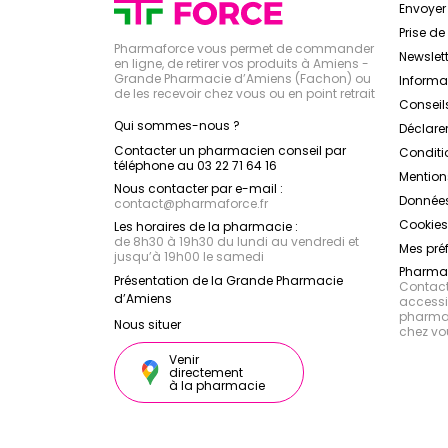
Envoye
Prise d
Pharmaforce vous permet de commander
Newslett
en ligne, de retirer vos produits à Amiens -
Grande Pharmacie d’Amiens (Fachon) ou
Inform
de les recevoir chez vous ou en point retrait
Conseil
Qui sommes-nous ?
Déclarer
Contacter un pharmacien conseil par
Conditi
téléphone au 03 22 71 64 16
Mention
Nous contacter par e-mail :
Données
contact
@
pharmaforce.fr
Cookies
Les horaires de la pharmacie :
de 8h30 à 19h30 du lundi au vendredi et
Mes pré
jusqu’à 19h00 le samedi
Pharmac
Présentation de la Grande Pharmacie
Contacte
d’Amiens
accessib
pharmac
Nous situer
chez vo
Venir
directement
à la pharmacie