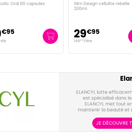
Design cellulite rebelle
My Coach gel douche guar
l
200ml
9
4
€
95
€
45
/
litre
22
/
litre
€
25
Ela
ELANCYL lutte efficaceme
est spécialisé dans l
ELANCYL met tout en
maintenir la beauté et 
votre 
JE DÉCOUVRE T