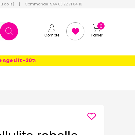
du colis)
|
Commande-SAV 03 22 71 64 16
0
Compte
Panier
e Lift -30%