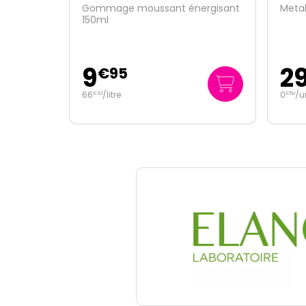
ergisant
Metabolic Oral 60 capsules
Slim 
200m
29
2
€
95
0
/unité
149
€
50
€
75