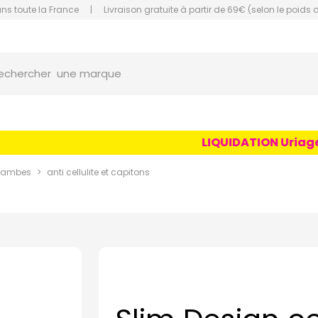
ans toute la France
|
Livraison gratuite à partir de 69€ (selon le poids 
orce Grande Pharmacie Amiens Fachon
une marque
echercher
un conseil
un produit
LIQUIDATION Uriage Ag
une marque
 jambes
anti cellulite et capitons