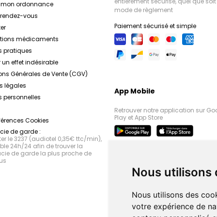
entièrement sécurisé, quel que soit 
r mon ordonnance
mode de règlement
e rendez-vous
Paiement sécurisé et simple
er
ations médicaments
s pratiques
 un effet indésirable
ons Générales de Vente (CGV)
s légales
App Mobile
 personnelles
Retrouver notre application sur Go
Play et App Store
férences Cookies
ie de garde :
r le 3237 (audiotel 0,35€ ttc/min),
le 24h/24 afin de trouver la
ie de garde la plus proche de
us
Nous utilisons
Nous utilisons des cook
votre expérience de na