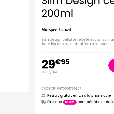
Slim Design cel
200ml
Marque
Elancyl
Slim design cellulite rebelle est un soin 
lisser les capitons et raffermir la peau.
29
€
95
149
/
litre
€
75
CODE CIP: 8470001756367
Retrait gratuit en 2h à la pharmacie
Plus que
pour bénéficier de la
€
69
,
00