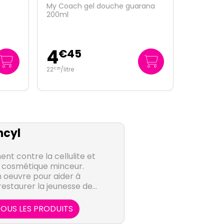
ana
Slim Design nuit cellulite rebelle
200ml
29
€
95
149
/
litre
€
75
ncyl
nt contre la cellulite et
e cosmétique minceur.
 oeuvre pour aider à
restaurer la jeunesse de
corps.
OUS LES PRODUITS