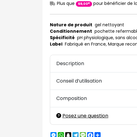
Plus que
pour bénéficier de la
€
69
,
00
Nature de produit
gel nettoyant
Conditionnement
pochette refermab
Spécificité
pH physiologique, sans alcoo
Label
Fabriqué en France, Marque rec
Description
Conseil d’utilisation
Composition
Posez une question
Messenger
WhatsApp
Snapchat
Telegram
Message
Facebook
Partager