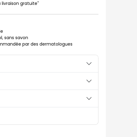
*
 livraison gratuite
le
l, sans savon
ommandée par des dermatologues