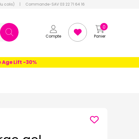
du colis)
|
Commande-SAV 03 22 71 64 16
0
Compte
Panier
e Lift -30%