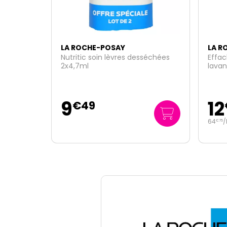
LA ROCHE-POSAY
LA R
séchées
Effaclar H Iso-Biome crème
Effac
lavante apaisante 200ml
répa
12
12
€
95
64
/
litre
312
/
€
75
€
25