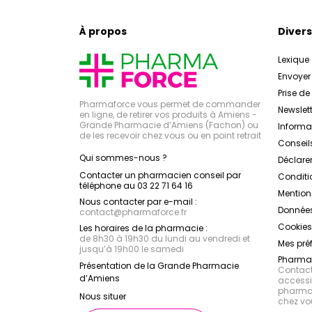
À propos
Divers
Lexique
Envoye
Prise d
Pharmaforce vous permet de commander
Newslett
en ligne, de retirer vos produits à Amiens -
Grande Pharmacie d’Amiens (Fachon) ou
Inform
de les recevoir chez vous ou en point retrait
Conseil
Qui sommes-nous ?
Déclarer
Contacter un pharmacien conseil par
Conditi
téléphone au 03 22 71 64 16
Mention
Nous contacter par e-mail :
Données
contact
@
pharmaforce.fr
Cookies
Les horaires de la pharmacie :
de 8h30 à 19h30 du lundi au vendredi et
Mes pré
jusqu’à 19h00 le samedi
Pharmac
Présentation de la Grande Pharmacie
Contacte
d’Amiens
accessib
pharmac
Nous situer
chez vo