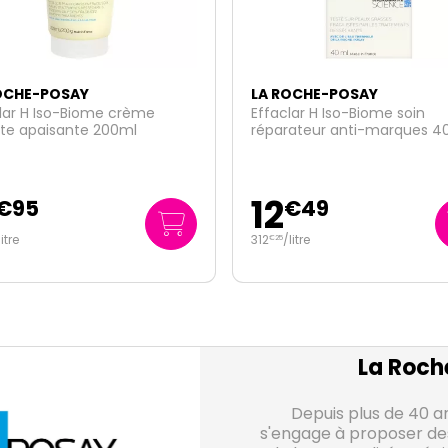
OCHE-POSAY
LA ROCHE-POSAY
lar H Iso-Biome soin
Hydraphase HA BB crème SP
rateur anti-marques 40ml
teinte médium 40ml
20
€
49
€
49
litre
512
/
litre
€
25
La Roch
Depuis plus de 40 a
s'engage à proposer de