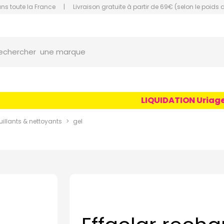
ans toute la France
|
Livraison gratuite à partir de 69€ (selon le poids 
orce Grande Pharmacie Amiens Fachon
une marque
echercher
un conseil
un produit
LIQUIDATION Uriage Ag
une marque
llants & nettoyants
gel