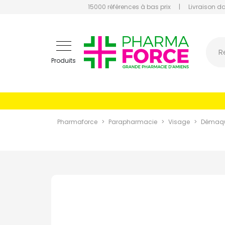
15000 références à bas prix
|
Livraison d
Pharmaf
R
Produits
Pharmaforce
Parapharmacie
Visage
Démaqui