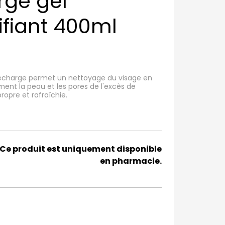
rge gel
fiant 400ml
recharge permet un nettoyage du visage en
ment la peau et les pores de l'excès de
ropre et rafraîchie.
Ce produit est uniquement disponible
en pharmacie.