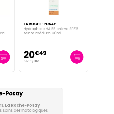
LA ROCHE-POSAY
F15
Effaclar masque sébo-régulateur
100ml
13
€
49
134
/
litre
€
90
e-Posay
ns,
La Roche-Posay
s soins dermatologiques