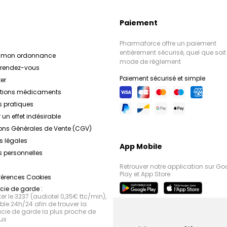
les sensations d'inconf
optimale contre les
infrarouges et les domma
des agressions extérieu
Paiement
Rosaliac
Formulés avec des filtr
La Roche Posa
rapide et
Roche Posay
et de l'eau thermale 
propose 
Pharmaforce offre un paiement
conçus pour atténuer les
produits offrent une hau
entièrement sécurisé, quel que soit 
r mon ordonnance
rougeurs localisées. Enr
coups de soleil, les a
mode de règlement
e rendez-vous
et en agents anti-rougeu
Anthélios XL
vieillissement pré
La Roc
Paiement sécurisé et simple
les irritations, renforcen
Anthélios XL
La Ro
er
sanguins et réduisent l
protection solaire trè
ations médicaments
sujettes aux intolérances 
pour un teint un
s pratiques
Formulés avec des filtr
La Roche-Posay
s'enga
 un effet indésirable
sûrs, efficaces et resp
et des agents anti-o
ons Générales de Vente (CGV)
protègent la peau des mé
l'environnement. 
dermatologique et son a
préservant sa santé e
s légales
App Mobile
laboratoire dermatol
 personnelles
partenaire de confianc
Retrouver notre application sur Go
personnes à travers 
Play et App Store
férences Cookies
solutions adaptées pour 
ie de garde :
belle et plus
r le 3237 (audiotel 0,35€ ttc/min),
le 24h/24 afin de trouver la
ie de garde la plus proche de
us