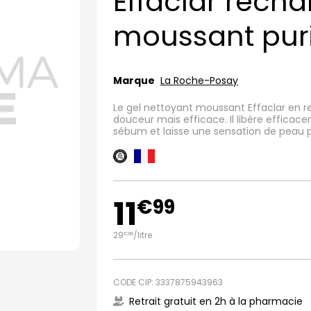
Effaclar recha
moussant puri
Marque
La Roche-Posay
Le gel nettoyant moussant Effaclar en 
douceur mais efficace. Il libère efficace
sébum et laisse une sensation de peau p
11
€
99
29
/
litre
€
98
CODE CIP: 3337875943963
Retrait gratuit en 2h à la pharmacie