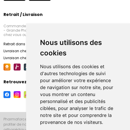
Retrait / Livraison
Commandez en ligne et venez chercher votre commande à Amiens
- Grande Pharmacie d’Amiens (Fachon) ou recevez-là rapidement
chez vous ou en point retrait
Nous utilisons des
Retrait dans la pharmacie d’Amiens
Livraison chez vous
cookies
Livraison chez votre commerçant
Nous utilisons des cookies et
d'autres technologies de suivi
pour améliorer votre expérience
Retrouvez-nous sur vos réseaux sociaux
de navigation sur notre site, pour
vous montrer un contenu
personnalisé et des publicités
ciblées, pour analyser le trafic de
notre site et pour comprendre la
Pharmaforce.fr et la Grande Pharmacie d’Amiens vous souhaitent de
provenance de nos visiteurs.
profiter de notre accueil, de nos conseils pharmaceutiques,
orthopédiques, homéopathiques, parapharmaceutiques, beauté et