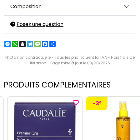
Composition
Posez une question
Messenger
WhatsApp
Snapchat
Telegram
Message
Facebook
Partager
Photo non contractuelle - Tous les prix incluent la TVA - Hors frais de
livraison - Page mise à jour le 03/08/2026
PRODUITS COMPLEMENTAIRES
-3
€