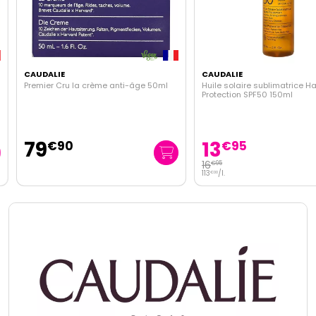
CAUDALIE
CAUDALIE
Premier Cru la crème anti-âge 50ml
Huile solaire sublimatrice Hau
Protection SPF50 150ml
79
13
€
90
€
95
16
€
95
113
/
l.
€
00