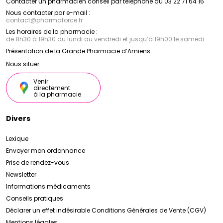
Contacter un pharmacien conseil par téléphone au 03 22 71 64 16
Caudalie
bio, ces produits protègent la peau des dommages
propose une sélection de soins hydratants,
nourrissants et raffermissants pour le corps. Enrichis
causés par le soleil, tout en la laissant douce,
Nous contacter par e-mail :
contact
@
pharmaforce.fr
en huiles végétales et en extraits de vigne, ces
hydratée et éclatante.
produits hydratent en profondeur, nourrissent la
Les horaires de la pharmacie :
peau et améliorent sa fermeté et son élasticité, pour
Grâce à son engagement envers la recherche
de 8h30 à 19h30 du lundi au vendredi et jusqu’à 19h00 le samedi
scientifique, son respect de la nature et sa passion
une peau douce, lisse et visiblement plus belle.
Présentation de la Grande Pharmacie d’Amiens
pour l'innovation,
Caudalie
est devenu un leader
dans le domaine de la cosmétique naturelle, offrant
Nous situer
des produits de qualité et des résultats visibles pour
une peau plus saine, plus belle et plus éclatante.
Venir
directement
à la pharmacie
Divers
Lexique
Envoyer mon ordonnance
Prise de rendez-vous
Newsletter
Informations médicaments
Conseils pratiques
Déclarer un effet indésirable
Conditions Générales de Vente (CGV)
Mentions légales