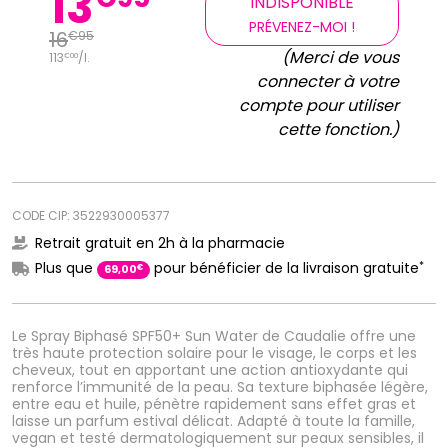
13
INDISPONIBLE
PRÉVENEZ-MOI !
16
€
95
(Merci de vous
113
/
l.
€
00
connecter à votre
compte pour utiliser
cette fonction.)
CODE CIP: 3522930005377
Retrait gratuit en 2h à la pharmacie
*
Plus que
pour bénéficier de la livraison gratuite
€
69
,
00
Le Spray Biphasé SPF50+ Sun Water de Caudalie offre une
très haute protection solaire pour le visage, le corps et les
cheveux, tout en apportant une action antioxydante qui
renforce l’immunité de la peau. Sa texture biphasée légère,
entre eau et huile, pénètre rapidement sans effet gras et
laisse un parfum estival délicat. Adapté à toute la famille,
vegan et testé dermatologiquement sur peaux sensibles, il