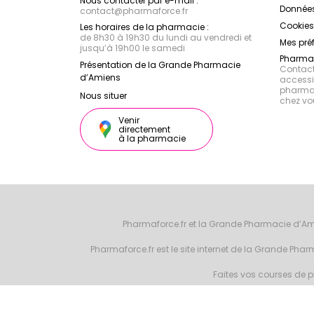
Nous contacter par e-mail :
Données
contact
@
pharmaforce.fr
Cookies
Les horaires de la pharmacie :
de 8h30 à 19h30 du lundi au vendredi et
Mes pré
jusqu’à 19h00 le samedi
Pharmac
Présentation de la Grande Pharmacie
Contacte
d’Amiens
accessib
pharmac
Nous situer
chez vo
Venir
directement
à la pharmacie
Pharmaforce.fr et la Grande Pharmacie d’Am
Pharmaforce.fr est le site internet de la Grande Ph
Faites vos courses de ph
© 2026 Grande 