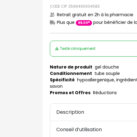
CODE CIP: 3596490004583
Retrait gratuit en 2h à la pharmacie
Plus que
pour bénéficier de la
€
69
,
00
Testé cliniquement
Nature de produit
gel douche
Conditionnement
tube souple
Spécificité
hypoallergenique, ingrédients
savon
Promos et Offres
Réductions
Description
Conseil d’utilisation