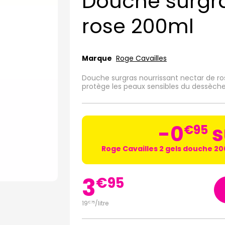
Douche surgra
rose 200ml
Marque
Roge Cavailles
Douche surgras nourrissant nectar de ro
protège les peaux sensibles du dessèc
-0
s
€
95
Roge Cavailles 2 gels douche 20
3
€
95
19
/
litre
€
75