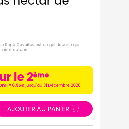
s nectar de
se Rogé Cavailles est un gel douche qui
hement cutané.
ur le 2
ème
0ml = 6,95€
jusqu'au 31 Décembre 2026.
AJOUTER AU PANIER