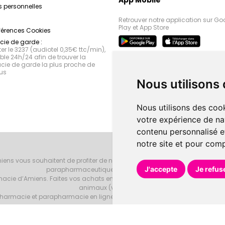
 personnelles
Retrouver notre application sur Go
Play et App Store
férences Cookies
ie de garde :
r le 3237 (audiotel 0,35€ ttc/min),
le 24h/24 afin de trouver la
ie de garde la plus proche de
us
Nous utilisons
Nous utilisons des cook
votre expérience de na
contenu personnalisé et
notre site et pour com
iens vous souhaitent de profiter de notre accueil, de nos conseils phar
J'accepte
Je refus
parapharmaceutiques, beauté et bien-être.
armacie d’Amiens. Faites vos achats en ligne grâce à un choix de 20000 r
animaux (vétérinaire).
armacie et parapharmacie en ligne et venez les retirer au drive ou vous les
Pharmacie d’Amiens
Tous droits réservés
Votre pharmacie sur Intern