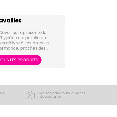
vailles
Cavailles représente la
'hygiène corporelle en
s délivre à ses produits
formance, proches des
es femmes.
OUS LES PRODUITS
ple
Livraison dans toute la France
métropolitaine