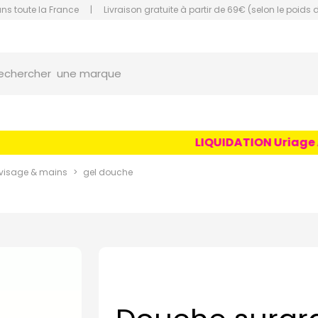
ans toute la France
|
Livraison gratuite à partir de 69€ (selon le poids 
une marque
orce Grande Pharmacie Amiens Fachon
echercher
un conseil
un produit
une marque
LIQUIDATION Uriage Age
visage & mains
gel douche