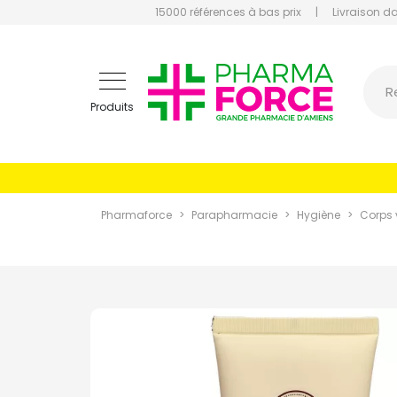
15000 références à bas prix
|
Livraison d
Pharmaf
R
Produits
Pharmaforce
Parapharmacie
Hygiène
Corps 