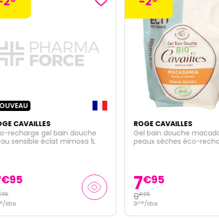
-2
VEAU
 CAVAILLES
ROGE CAVAILLES
echarge gel bain douche
Gel bain douche macadam
sensible éclat mimosa 1L
peaux sèches éco-recharge
7
95
€
95
9
€
95
tre
9
/
litre
€
95