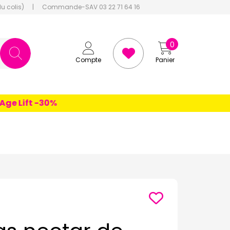
du colis)
|
Commande-SAV 03 22 71 64 16
0
Compte
Panier
 Lift -30%