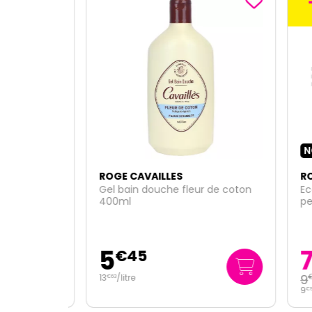
-2
NOU
ROGE CAVAILLES
ROGE
ensible
Gel bain douche fleur de coton
Eco-r
400ml
peau 
5
7
€
45
€
9
13
/
litre
€
95
€
63
9
/
li
€
95