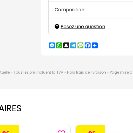
Composition
Posez une question
Messenger
WhatsApp
Snapchat
Telegram
Message
Facebook
Partager
elle - Tous les prix incluent la TVA - Hors frais de livraison - Page mise 
AIRES
€
€