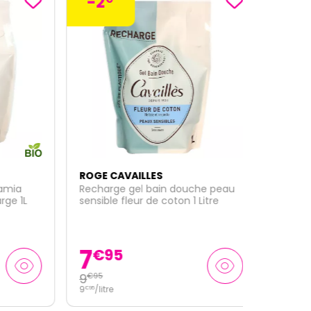
-2
ROGE CAVAILLES
ia
Recharge gel bain douche peau
 1L
sensible fleur de coton 1 Litre
7
€
95
9
€
95
9
/
litre
€
95