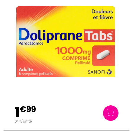
1
€
99
0
/unité
€
25