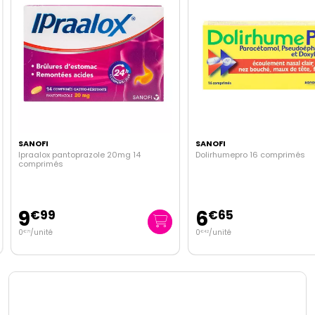
SANOFI
SANOFI
Ipraalox pantoprazole 20mg 14
Dolirhumepro 16 comprimés
comprimés
9
6
€
99
€
65
0
/unité
0
/unité
€
71
€
42