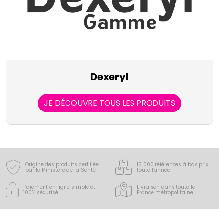
Dexeryl
JE DÉCOUVRE TOUS LES PRODUITS
Origine des produits certifiée
15 000 références à bas prix
par le Ministère de la Santé
toute l’année
Paiement en ligne simple
et
Livraison dans toute la
100% sécurisé
France
métropolitaine