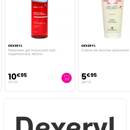
DEXERYL
DEXERYL
Dexeclear gel moussant anti-
Crème de douche apaisante
imperfections 400ml
10
5
€
95
€
95
27
/
l.
29
/
l.
€
38
€
75