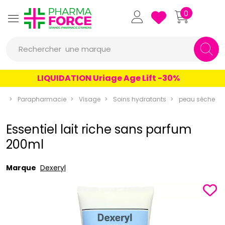
Pharmaforce Grande Pharmacie 
0
une marque
Rechercher
un conseil
LIQUIDATION Uriage Age Lift -30%
un produit
ce
Parapharmacie
Visage
Soins hydratants
peau sèche
une marque
Essentiel lait riche sans parfum
200ml
Marque
Dexeryl