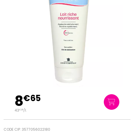
8
€
65
43
/
l.
€
25
CODE CIP: 3577056022180