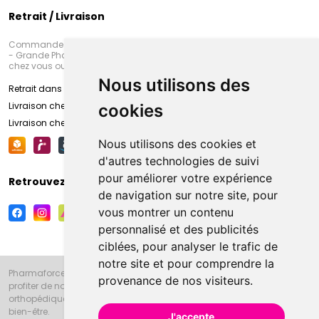
Retrait / Livraison
Commandez en ligne et venez chercher votre commande à Amiens
- Grande Pharmacie d’Amiens (Fachon) ou recevez-là rapidement
chez vous ou en point retrait
Nous utilisons des
Retrait dans la pharmacie d’Amiens
Livraison chez vous
cookies
Livraison chez votre commerçant
Nous utilisons des cookies et
d'autres technologies de suivi
pour améliorer votre expérience
Retrouvez-nous sur vos réseaux sociaux
de navigation sur notre site, pour
vous montrer un contenu
personnalisé et des publicités
ciblées, pour analyser le trafic de
notre site et pour comprendre la
Pharmaforce.fr et la Grande Pharmacie d’Amiens vous souhaitent de
provenance de nos visiteurs.
profiter de notre accueil, de nos conseils pharmaceutiques,
orthopédiques, homéopathiques, parapharmaceutiques, beauté et
bien-être.
J'accepte