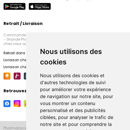
Retrait / Livraison
Commandez en ligne et venez chercher votre commande à Amiens
- Grande Pharmacie d’Amiens (Fachon) ou recevez-là rapidement
chez vous ou en point retrait
Nous utilisons des
Retrait dans la pharmacie d’Amiens
Livraison chez vous
cookies
Livraison chez votre commerçant
Nous utilisons des cookies et
d'autres technologies de suivi
pour améliorer votre expérience
Retrouvez-nous sur vos réseaux sociaux
de navigation sur notre site, pour
vous montrer un contenu
personnalisé et des publicités
ciblées, pour analyser le trafic de
notre site et pour comprendre la
Pharmaforce.fr et la Grande Pharmacie d’Amiens vous souhaitent de