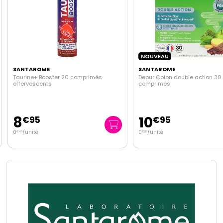
NOUVEAU
SANTAROME
SANTAROME
Taurine+ Booster 20 comprimés
Depur Colon double action 30
effervescents
comprimés
8
10
€
95
€
95
0
/unité
0
/unité
€
45
€
37