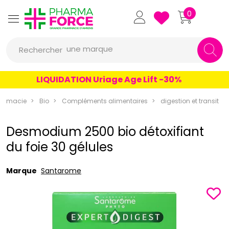
Pharmaforce Grande Pharmacie 
0
une marque
Rechercher
un conseil
LIQUIDATION Uriage Age Lift -30%
un produit
une marque
armacie
Bio
Compléments alimentaires
digestion et transit
Desmodium 2500 bio détoxifiant
du foie 30 gélules
Marque
Santarome