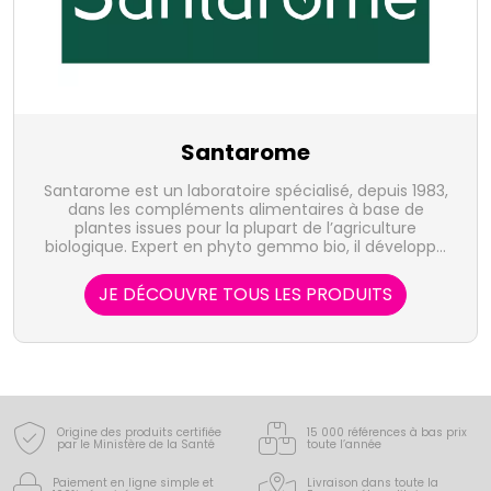
Santarome
Santarome est un laboratoire spécialisé, depuis 1983,
dans les compléments alimentaires à base de
plantes issues pour la plupart de l’agriculture
biologique. Expert en phyto gemmo bio, il développe
des formules uniques de santé et de bien-être 100%
naturelles, fortement dosées en extraits de plantes
JE DÉCOUVRE TOUS LES PRODUITS
bio et de bourgeons bio pour une efficacité
renforcée.
Origine des produits certifiée
15 000 références à bas prix
par le Ministère de la Santé
toute l’année
Paiement en ligne simple
et
Livraison dans toute la