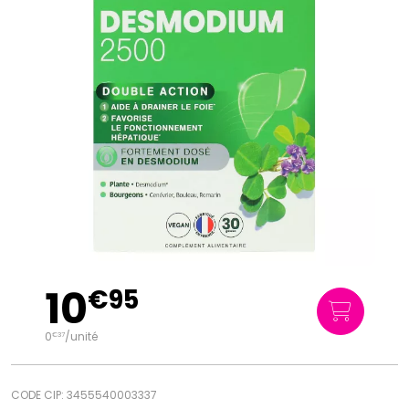
10
€
95
0
/unité
€
37
CODE CIP: 3455540003337