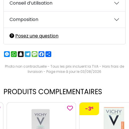
Conseil d’utilisation
Composition
Posez une question
Messenger
WhatsApp
Snapchat
Telegram
Message
Facebook
Partager
Photo non contractuelle - Tous les prix incluent la TVA - Hors frais de
livraison - Page mise à jour le 03/08/2026
PRODUITS COMPLEMENTAIRES
-3
€