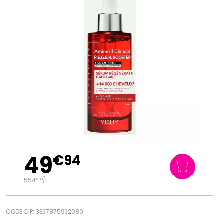
49
€
94
554
/
l.
€
89
CODE CIP: 3337875932080