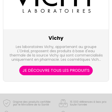
Vichy
Les laboratoires Vichy, appartenant au groupe
L'Oréal, proposent des produits à base d'eau
thermale de la source Vichy qui sont commercialisés
uniquement en pharmacie. Les cosmétiques Vichy
ainsi que les produits de soin pour la peau et les
cheveux tels que Liftactiv, Capital Soleil, Normaderm
JE DÉCOUVRE TOUS LES PRODUITS
ou Dermablend sont destinés aux hommes, femmes
et enfants.
Origine des produits certifiée
15 000 références à bas prix
par le Ministère de la Santé
toute l’année