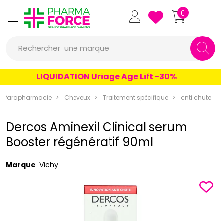
Pharmaforce Grande Pharmacie 
0
une marque
Rechercher
un conseil
LIQUIDATION Uriage Age Lift -30%
un produit
Parapharmacie
Cheveux
Traitement spécifique
anti chute
une marque
Dercos Aminexil Clinical serum
Booster régénératif 90ml
Marque
Vichy