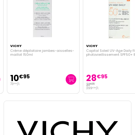
VICHY
VICHY
Crème dépilatoire jambes-aisselles-
Capital Soleil UV-Age Daily flu
maillot 150ml
photovieillissement SPF50+ 8
10
28
€
95
€
95
73
/
l.
31
€
95
€
00
399
/
l.
€
38