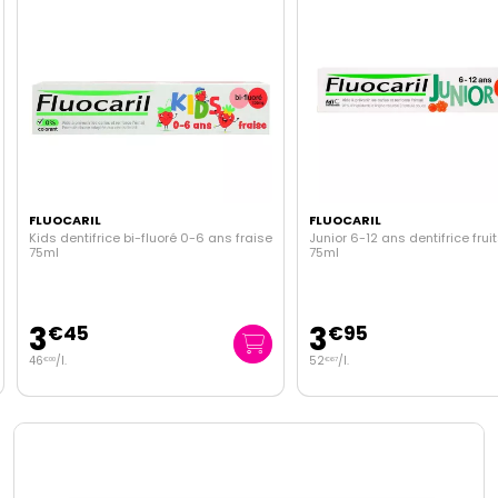
FLUOCARIL
FLUOCARIL
Kids dentifrice bi-fluoré 0-6 ans fraise
Junior 6-12 ans dentifrice frui
75ml
75ml
3
3
€
45
€
95
46
/
l.
52
/
l.
€
00
€
67