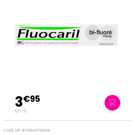
3
€
95
52
/
l.
€
67
CODE CIP: 8710604763219