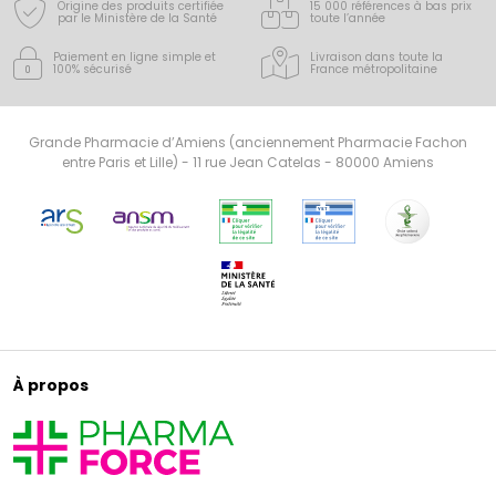
Origine des produits certifiée
15 000 références à bas prix
par le Ministère de la Santé
toute l’année
Paiement en ligne simple
et
Livraison dans toute la
100% sécurisé
France
métropolitaine
Grande Pharmacie d’Amiens (anciennement Pharmacie Fachon
entre Paris et Lille) - 11 rue Jean Catelas - 80000 Amiens
À propos