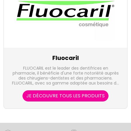
Fluocaril
FLUOCARIL est le leader des dentifrices en
pharmacie, il bénéficie d'une forte notoriété auprès
des chirugiens-dentistes et des pharmaciens.
FLUOCARIL, avec sa gamme adaptée aux besoins de
l'enfant comme de l'adulte, est présent sur tous les
segments de l'hygiène dentaire : dentifrices, bains de
JE DÉCOUVRE TOUS LES PRODUITS
bouche, brosse à dents et accessoires
interdentaires.