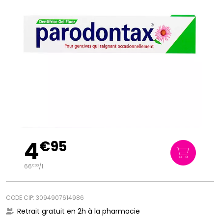
4
€
95
66
/
l.
€
00
CODE CIP: 3094907614986
Retrait gratuit en 2h à la pharmacie