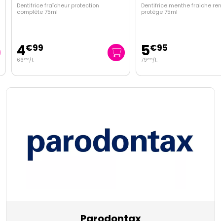
Dentifrice fraîcheur protection
Dentifrice menthe fraiche renf
complète 75ml
protège 75ml
4
5
€
99
€
95
66
/
l.
79
/
l.
€
53
€
33
Parodontax