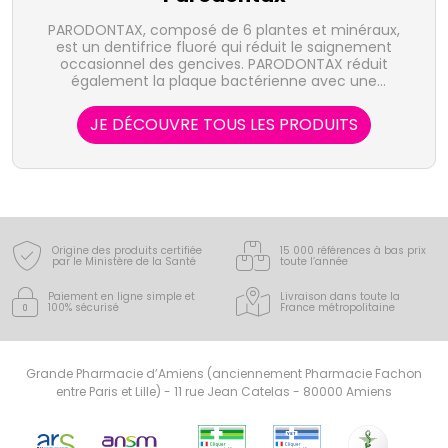
PARODONTAX, composé de 6 plantes et minéraux,
est un dentifrice fluoré qui réduit le saignement
occasionnel des gencives. PARODONTAX réduit
également la plaque bactérienne avec une
utilisation simple et quotidienne d'une brosse à dents
souple.
JE DÉCOUVRE TOUS LES PRODUITS
Origine des produits certifiée
15 000 références à bas prix
par le Ministère de la Santé
toute l’année
Paiement en ligne simple
et
Livraison dans toute la
100% sécurisé
France
métropolitaine
Grande Pharmacie d’Amiens (anciennement Pharmacie Fachon
entre Paris et Lille) - 11 rue Jean Catelas - 80000 Amiens