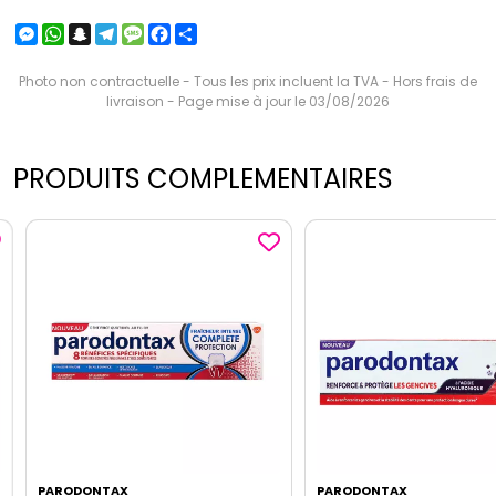
Messenger
WhatsApp
Snapchat
Telegram
Message
Facebook
Partager
Photo non contractuelle - Tous les prix incluent la TVA - Hors frais de
livraison - Page mise à jour le 03/08/2026
PRODUITS COMPLEMENTAIRES
PARODONTAX
PARODONTAX