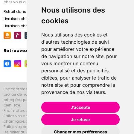
chez vous ou en point retrait
Nous utilisons des
Retrait dans la pharmacie d’Amiens
Livraison chez vous
cookies
Livraison chez votre commerçant
Nous utilisons des cookies et
d'autres technologies de suivi
pour améliorer votre expérience
Retrouvez-nous sur vos réseaux sociaux
de navigation sur notre site, pour
vous montrer un contenu
personnalisé et des publicités
ciblées, pour analyser le trafic de
notre site et pour comprendre la
Pharmaforce.fr et la Grande Pharmacie d’Amiens vous souhaitent de
provenance de nos visiteurs.
profiter de notre accueil, de nos conseils pharmaceutiques,
orthopédiques, homéopathiques, parapharmaceutiques, beauté et
bien-être.
J'accepte
Pharmaforce.fr est le site internet de la Grande Pharmacie d’Amiens.
Faites vos achats en ligne grâce à un choix de 20000 références en
Je refuse
pharmacie, parapharmacie, diététique et animaux (vétérinaire).
Faites vos courses de pharmacie et parapharmacie en ligne et venez
Changer mes préférences
les retirer au drive ou vous les faire livrer à domicile.