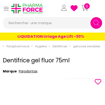
Pharmaforce Grande Pharmacie 
0
une marque
Rechercher
un conseil
LIQUIDATION Uriage Age Lift -30%
un produit
e
Parapharmacie
Hygiène
Dentifrices
gencives sensibles
une marque
Dentifrice gel fluor 75ml
Marque
Parodontax