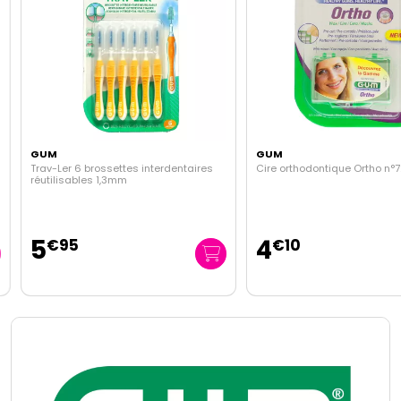
GUM
GUM
Trav-Ler 6 brossettes interdentaires
Cire orthodontique Ortho n°72
réutilisables 1,3mm
5
4
€
95
€
10