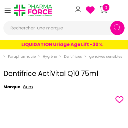
Pharmaforce Grande Pharmacie 
0
une marque
Rechercher
un conseil
LIQUIDATION Uriage Age Lift -30%
un produit
e
Parapharmacie
Hygiène
Dentifrices
gencives sensibles
une marque
Dentifrice ActiVital Q10 75ml
Marque
Gum