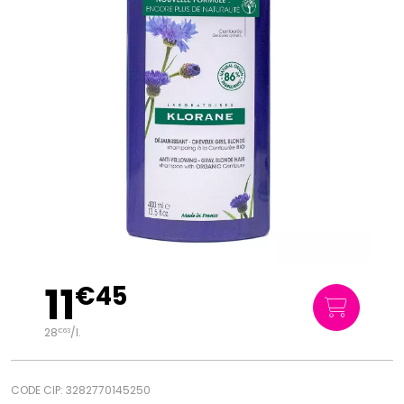
11
€
45
28
/
l.
€
63
CODE CIP: 3282770145250