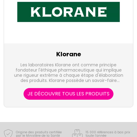
Klorane
Les laboratoires Klorane ont comme principe
fondateur l'éthique pharmaceutique qui implique
une rigueur extrême à chaque étape d'élaboration
des produits. Klorane possède un savoir-faire
botanique unique et une volonté de protèger notre
patrimoine végétal.
JE DÉCOUVRE TOUS LES PRODUITS
Origine des produits certifiée
15 000 références à bas prix
par le Ministère de la Santé
toute l’année