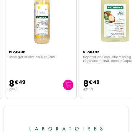
KLORANE
KLORANE
Bébé gel lavant doux 500ml
Réparation Cica-shampoing
régénérant anti-casse Cupu
200ml
8
8
€
49
€
49
16
/
l.
42
/
l.
€
98
€
45