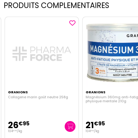
PRODUITS COMPLEMENTAIRES
GRANIONS
GRANIONS
Collagene marin goût neutre 258g
Magnésium 360mg anti-fati
physique mentale 210g
26
21
€
95
€
95
104
/kg
104
/kg
€
46
€
52