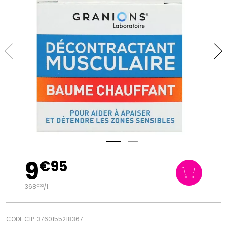
9
€
95
368
/
l.
€
52
CODE CIP: 3760155218367