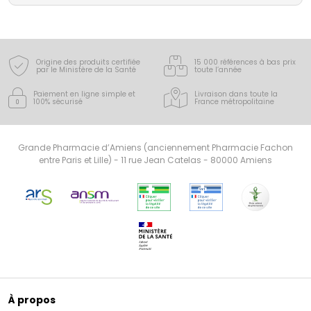
Origine des produits certifiée
15 000 références à bas prix
par le Ministère de la Santé
toute l’année
Paiement en ligne simple
et
Livraison dans toute la
100% sécurisé
France
métropolitaine
Grande Pharmacie d’Amiens (anciennement Pharmacie Fachon
entre Paris et Lille) - 11 rue Jean Catelas - 80000 Amiens
À propos