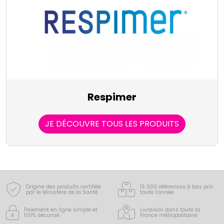
Respimer
JE DÉCOUVRE TOUS LES PRODUITS
Origine des produits certifiée
15 000 références à bas prix
par le Ministère de la Santé
toute l’année
Paiement en ligne simple
et
Livraison dans toute la
100% sécurisé
France
métropolitaine