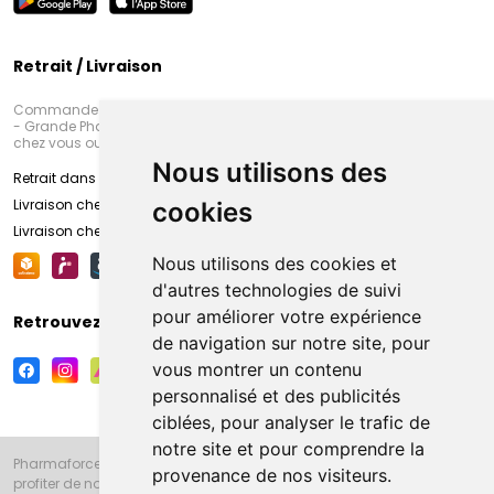
Retrait / Livraison
Commandez en ligne et venez chercher votre commande à Amiens
- Grande Pharmacie d’Amiens (Fachon) ou recevez-là rapidement
chez vous ou en point retrait
Nous utilisons des
Retrait dans la pharmacie d’Amiens
Livraison chez vous
cookies
Livraison chez votre commerçant
Nous utilisons des cookies et
d'autres technologies de suivi
pour améliorer votre expérience
Retrouvez-nous sur vos réseaux sociaux
de navigation sur notre site, pour
vous montrer un contenu
personnalisé et des publicités
ciblées, pour analyser le trafic de
notre site et pour comprendre la
Pharmaforce.fr et la Grande Pharmacie d’Amiens vous souhaitent de
provenance de nos visiteurs.
profiter de notre accueil, de nos conseils pharmaceutiques,