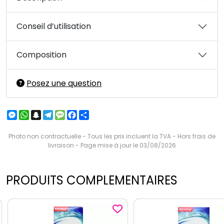
Conseil d’utilisation
Composition
Posez une question
Messenger
WhatsApp
Snapchat
Telegram
Message
Facebook
Partager
Photo non contractuelle - Tous les prix incluent la TVA - Hors frais de
livraison - Page mise à jour le 03/08/2026
PRODUITS COMPLEMENTAIRES