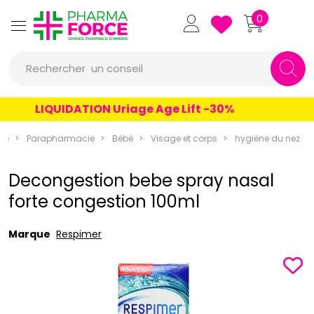
Pharmaforce Grande Pharmacie 
0
une marque
Rechercher
un conseil
un produit
LIQUIDATION Uriage Age Lift -30%
une marque
ce
Parapharmacie
Bébé
Visage et corps
hygiène du nez
Decongestion bebe spray nasal
forte congestion 100ml
Marque
Respimer