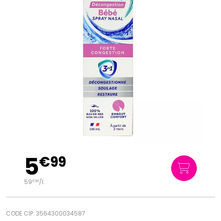
5
€
99
59
/
l.
€
90
CODE CIP: 3564300034587