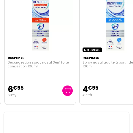
NOUVEAU
RESPIMER
RESPIMER
Decongestion spray nasal 3en1 forte
Spray nasal adulte à partir de
congestion 100ml
100ml
6
4
€
95
€
95
69
/
l.
49
/
l.
€
50
€
50