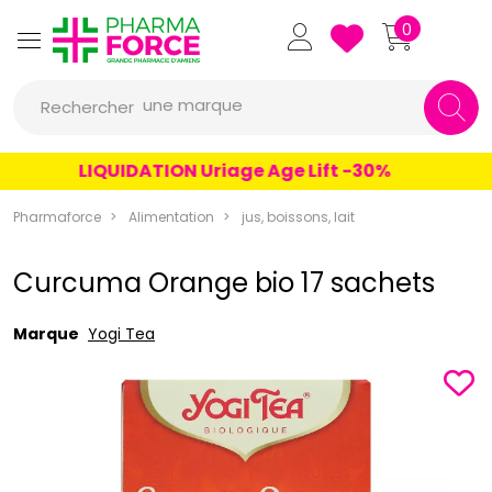
Pharmaforce Grande Pharmacie 
0
une marque
Rechercher
un conseil
LIQUIDATION Uriage Age Lift -30%
un produit
une marque
Pharmaforce
Alimentation
jus, boissons, lait
Curcuma Orange bio 17 sachets
Marque
Yogi Tea