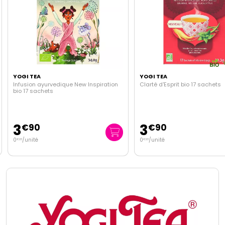
YOGI TEA
YOGI TEA
Infusion ayurvedique New Inspiration
Clarté d'Esprit bio 17 sachets
bio 17 sachets
3
3
€
90
€
90
0
/unité
0
/unité
€
23
€
23