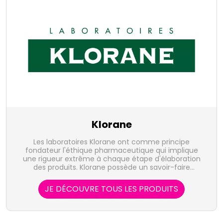
Klorane
Les laboratoires Klorane ont comme principe
fondateur l'éthique pharmaceutique qui implique
une rigueur extrême à chaque étape d'élaboration
des produits. Klorane possède un savoir-faire
botanique unique et une volonté de protèger notre
patrimoine végétal.
JE DÉCOUVRE TOUS LES PRODUITS