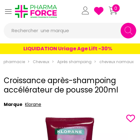
Pharmaforce Grande Pharmacie 
0
une marque
Rechercher
un conseil
LIQUIDATION Uriage Age Lift -30%
un produit
rapharmacie
Cheveux
Après shampoing
cheveux normaux
une marque
Croissance après-shampoing
accélérateur de pousse 200ml
Marque
Klorane