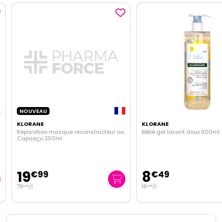
NOUVEAU
KLORANE
KLORANE
Réparation masque reconstructeur au
Bébé gel lavant doux 500ml
Capuaçu 250ml
19
8
€
99
€
49
79
/
l.
16
/
l.
€
96
€
98