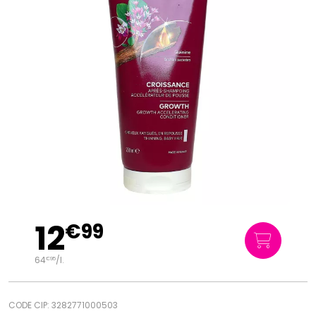
12
€
99
64
/
l.
€
95
CODE CIP: 3282771000503