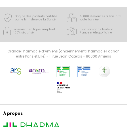
Origine des produits certifiée
15 000 références à bas prix
par le Ministère de la Santé
toute l’année
Paiement en ligne simple
et
Livraison dans toute la
100% sécurisé
France
métropolitaine
Grande Pharmacie d’Amiens (anciennement Pharmacie Fachon
entre Paris et Lille) - 11 rue Jean Catelas - 80000 Amiens
À propos