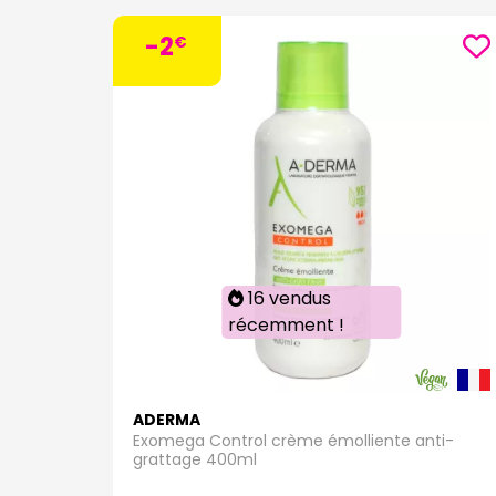
- Bio
protég
-2
€
douce
- Bio
sensib
Chez
nous 
Explo
confi
Votre 
16 vendus
récemment !
ADERMA
Exomega Control crème émolliente anti-
grattage 400ml