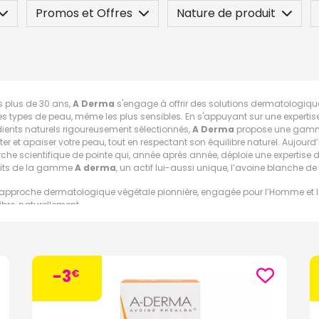
Promos et Offres
Nature de produit
 / Contre-indication
Posez une question
s plus de 30 ans,
A Derma
s'engage à offrir des solutions dermatologique
es types de peau, même les plus sensibles. En s'appuyant sur une expertise 
dients naturels rigoureusement sélectionnés,
A Derma
propose une gamme
er et apaiser votre peau, tout en respectant son équilibre naturel. Aujourd
rche scientifique de pointe qui, année après année, déploie une expertise
its de la gamme
A derma
, un actif lui-aussi unique, l’avoine blanche d
 approche dermatologique végétale pionnière, engagée pour l’Homme et la
libre, naturellement.
roduits à base d'Avoine Rhealba® : Cette avoine est unique et cultivée de
 lui confère des propriétés apaisantes, réparatrices et protectrices, elle 
ent les crèmes, les lotions et les baumes pour le visage et le corps
ifférentes gamme de la marque A derma :
-3
€
amme dermalibour :
mme Dermalibour des laboratoires
A-Derma
est spécialement conçue pour