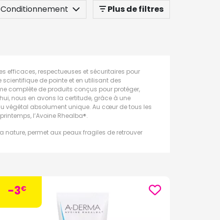
Conditionnement
Plus de filtres
s efficaces, respectueuses et sécuritaires pour
scientifique de pointe et en utilisant des
 complète de produits conçus pour protéger,
’hui, nous en avons la certitude, grâce à une
 du végétal absolument unique. Au cœur de tous les
e printemps, l’Avoine Rhealba®.
 nature, permet aux peaux fragiles de retrouver
 manière responsable dans le sud-ouest de la
constitue la base de nombreux produits
A-Derma
,
-3
€
 apaiser, réparer et protéger les peaux irritées,