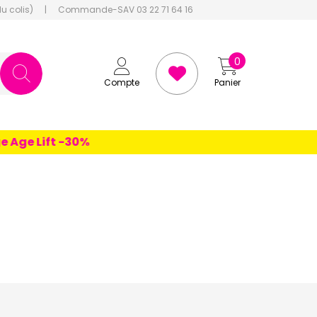
du colis)
|
Commande-SAV 03 22 71 64 16
0
Compte
Panier
 Lift -30%