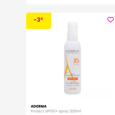
sensib
La g
-3
La g
€
irrit
-
Exo
les se
apaisa
- Exo
Sa tex
présen
-
Exom
desséc
Rhealb
- Exo
atopiq
Elle c
- Exom
ADERMA
peau. 
Protect SPF50+ spray 200ml
d'Avoi