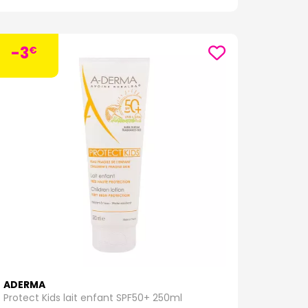
-3
esoins des peaux atopiques, sujettes aux
€
différents produits phares tels que :
mulée pour réduire la sécheresse cutanée et apaiser
formule contient de l'extrait d'Avoine Rhealba®
rater et apaiser les peaux atopiques au quotidien.
ide à restaurer la barrière cutanée grâce à la
oie en douceur la peau sans l'agresser ni la
ule contient également de l'extrait d'Avoine
e est spécialement conçue pour les peaux
ut en préservant le film hydrolipidique de la peau.
a peau.
déal pour les zones très sèches et irritées de la
ADERMA
atant intensément. Sa formule contient de l'extrait
Protect Kids lait enfant SPF50+ 250ml