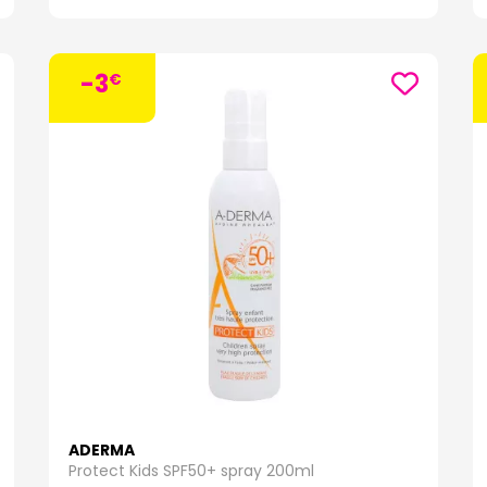
les. Profitez d'une peau apaisée et confortable avec Dermalibour+ !
amme Exomega :
-3
amme Exomega d'
A-Derma
est spécialement conçue pour répondre aux b
€
ations, aux démangeaisons et à la sécheresse cutanée. La gamme comprend 
mega Control Crème émolliente
A derma
:
Cette crème émolliente est for
nsations de démangeaisons chez les bébés, les enfants et les adultes. Sa 
nt et de la filaxérine, un actif qui aide à restaurer la barrière cutanée.
mega Control Lait émollient
A derma
:
Ce lait émollient est idéal pour hyd
ture légère pénètre rapidement dans la peau sans laisser de film gras. Il a
ce d'extrait d'Avoine Rhealba® et de filaxérine.
ega Control Gel nettoyant émollient
A derma
:
Ce gel nettoyant doux nett
her. Il est adapté à un usage quotidien pour les peaux atopiques. Sa form
a® et de la filaxérine pour apaiser et protéger la peau.
mega Control Huile nettoyante émolliente
A derma
:
Cette huile nettoyant
ues, même les plus sèches et les plus sensibles. Elle nettoie en douceur to
ontient également de l'extrait d'Avoine Rhealba® pour apaiser et adoucir l
ega Control Baume émollient A derma : Ce baume riche et nourrissant est i
ADERMA
Il apaise les sensations de démangeaisons et de tiraillement tout en hydr
Protect Kids SPF50+ spray 200ml
ne Rhealba® et de la vitamine B3 pour renforcer la barrière cutanée.