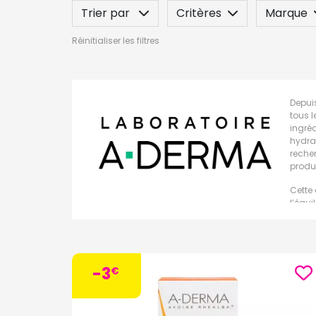
Trier par
Critères
Marque
Réinitialiser les filtres
Spécificité
Label
Indication
Depui
tous l
ingré
hydrat
reche
produ
Cette
l’équi
Les p
France
notamm
Les d
-3
€
La g
La ga