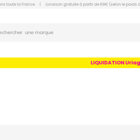
ans toute la France
|
Livraison gratuite à partir de 69€ (selon le poids 
une marque
orce Grande Pharmacie Amiens Fachon
echercher
un conseil
un produit
une marque
LIQUIDATION Uriage Age