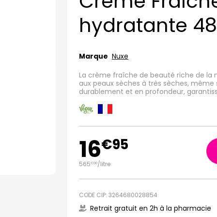
Crème Fraîche
hydratante 4
Marque
Nuxe
La crème fraîche de beauté riche de la 
aux peaux sèches à très sèches, même sen
durablement et en profondeur, garantissa
16
€
95
565
/
litre
€
00
CODE CIP: 3264680028854
Retrait gratuit en 2h à la pharmacie