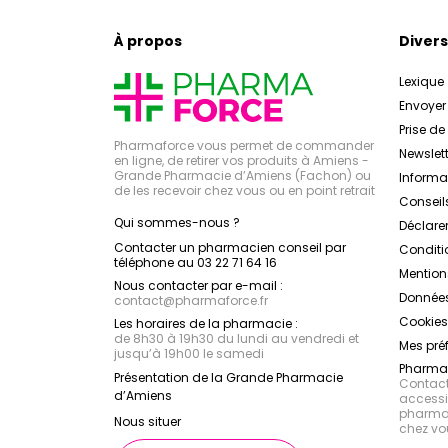
À propos
Divers
Lexique
Envoye
Prise d
Pharmaforce vous permet de commander
Newslett
en ligne, de retirer vos produits à Amiens -
Grande Pharmacie d’Amiens (Fachon) ou
Inform
de les recevoir chez vous ou en point retrait
Conseil
Qui sommes-nous ?
Déclarer
Contacter un pharmacien conseil par
Conditi
téléphone au 03 22 71 64 16
Mention
Nous contacter par e-mail :
Données
contact
@
pharmaforce.fr
Cookies
Les horaires de la pharmacie :
de 8h30 à 19h30 du lundi au vendredi et
Mes pré
jusqu’à 19h00 le samedi
Pharmac
Présentation de la Grande Pharmacie
Contacte
d’Amiens
accessib
pharmac
Nous situer
chez vo