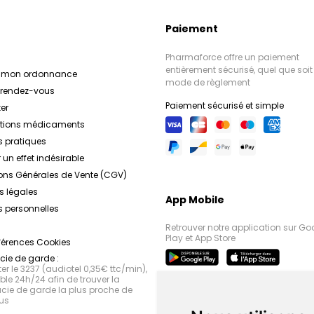
Paiement
Pharmaforce offre un paiement
entièrement sécurisé, quel que soit 
r mon ordonnance
mode de règlement
e rendez-vous
Paiement sécurisé et simple
er
ations médicaments
s pratiques
 un effet indésirable
ons Générales de Vente (CGV)
s légales
App Mobile
 personnelles
Retrouver notre application sur Go
Play et App Store
férences Cookies
ie de garde :
r le 3237 (audiotel 0,35€ ttc/min),
le 24h/24 afin de trouver la
ie de garde la plus proche de
us