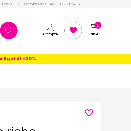
du colis)
|
Commande-SAV 03 22 71 64 16
0
Compte
Panier
e Lift -30%