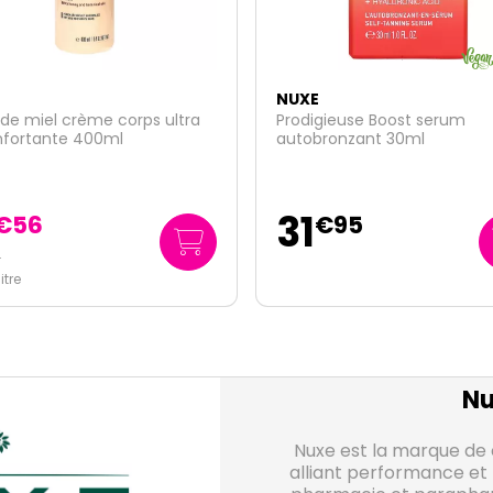
E
NUXE
gieuse Boost serum
Trousse My pink Crush
bronzant 30ml
24
€
95
€
95
124
/
litre
€
75
Nu
Nuxe est la marque de 
alliant performance et p