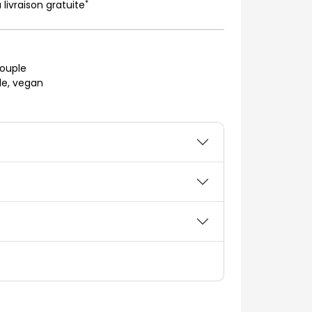
*
 livraison gratuite
souple
le, vegan