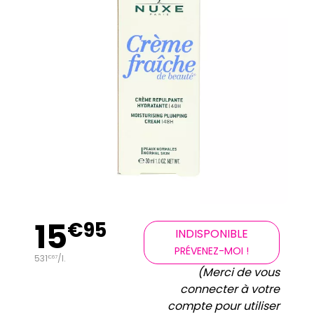
15
€
95
INDISPONIBLE
PRÉVENEZ-MOI !
531
/
l.
€
67
(Merci de vous
connecter à votre
compte pour utiliser