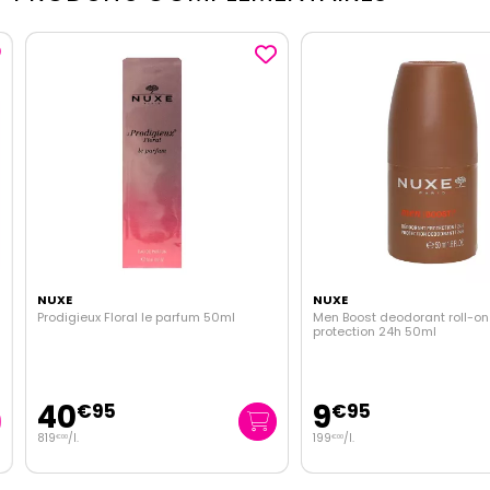
NUXE
NUXE
Prodigieux Floral le parfum 50ml
Men Boost deodorant roll-on
protection 24h 50ml
40
9
€
95
€
95
819
/
l.
199
/
l.
€
00
€
00