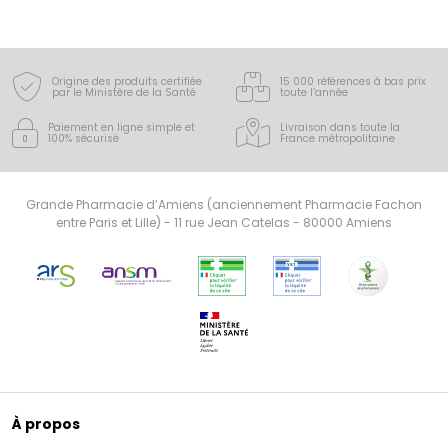
Origine des produits certifiée
15 000 références à bas prix
par le Ministère de la Santé
toute l’année
Paiement en ligne simple
et
Livraison dans toute la
100% sécurisé
France
métropolitaine
Grande Pharmacie d’Amiens (anciennement Pharmacie Fachon
entre Paris et Lille) - 11 rue Jean Catelas - 80000 Amiens
À propos