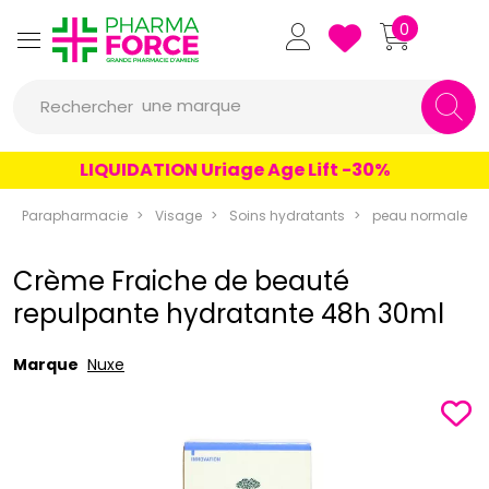
Pharmaforce Grande Pharmacie 
0
une marque
Rechercher
un conseil
LIQUIDATION Uriage Age Lift -30%
un produit
Parapharmacie
Visage
Soins hydratants
peau normale
une marque
Crème Fraiche de beauté
repulpante hydratante 48h 30ml
Marque
Nuxe