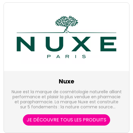
Nuxe
Nuxe est la marque de cosmétologie naturelle alliant
performance et plaisir la plus vendue en pharmacie
et parapharmacie. La marque Nuxe est construite
sur 5 fondements : la nature comme source
d'inspiration, l'innovation comme crédo, l'évaluation
comme exigence, l'accessibilité comme
JE DÉCOUVRE TOUS LES PRODUITS
préoccupation et la sensorialité comme essence.