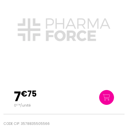
7
€
75
0
/unité
€
78
CODE CIP: 3578835505566