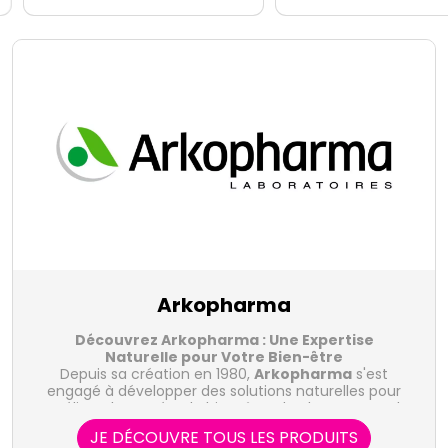
Arkopharma
Découvrez Arkopharma : Une Expertise
Naturelle pour Votre Bien-être
Depuis sa création en 1980,
Arkopharma
s'est
engagé à développer des solutions naturelles pour
améliorer la santé et le bien-être de chacun. Fort de
son expertise en phytothérapie et en compléments
JE DÉCOUVRE TOUS LES PRODUITS
alimentaires, le laboratoire Arkopharma propose une
Les Gammes de Produits Arkopharma :