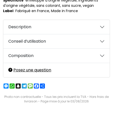
Spécificité
enveloppe d'origine végétale, ingrédients
d'origine végétale, sans colorant, sans sucre, vegan
Label
Fabriqué en France, Made in France
Description
Conseil d’utilisation
Composition
Posez une question
Messenger
WhatsApp
Snapchat
Telegram
Message
Facebook
Partager
Photo non contractuelle - Tous les prix incluent la TVA - Hors frais de
livraison - Page mise à jour le 03/08/2026