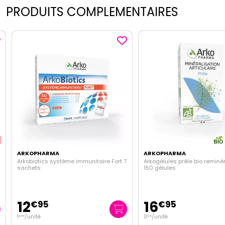
PRODUITS COMPLEMENTAIRES
ARKOPHARMA
ARKOPHARMA
Arkobiotics système immunitaire Fort 7
Arkogélules prêle bio reminéra
sachets
150 gélules
12
16
€
95
€
95
1
/unité
0
/unité
€
85
€
11