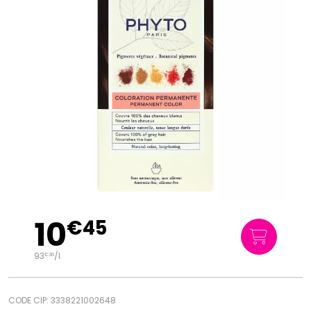
10
€
45
93
/
l.
€
30
CODE CIP: 3338221002648