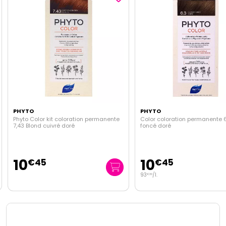
PHYTO
PHYTO
Phyto Color kit coloration permanente
Color coloration permanente 
7,43 Blond cuivré doré
foncé doré
10
10
€
45
€
45
93
/
l.
€
30