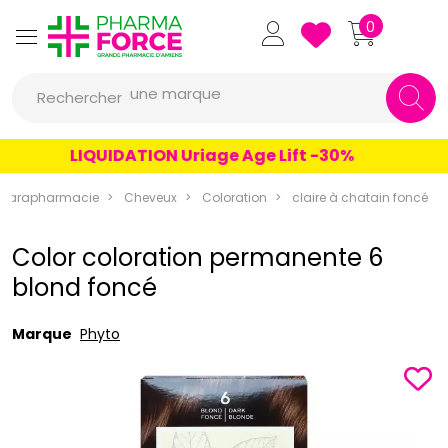
Pharmaforce Grande Pharmacie 
0
une marque
Rechercher
un conseil
LIQUIDATION Uriage Age Lift -30%
un produit
une marque
Parapharmacie
Cheveux
Coloration
claire à chatain foncé
Color coloration permanente 6
blond foncé
Marque
Phyto