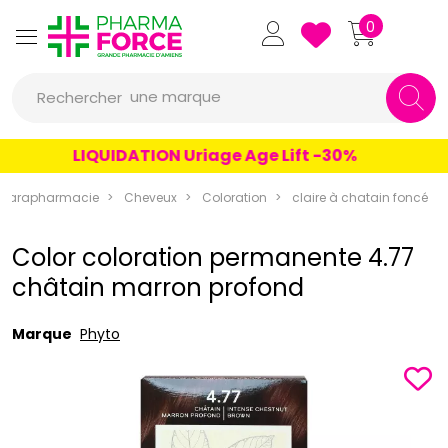
Pharmaforce Grande Pharmacie 
0
une marque
Rechercher
un conseil
LIQUIDATION Uriage Age Lift -30%
un produit
Parapharmacie
Cheveux
Coloration
claire à chatain foncé
une marque
Color coloration permanente 4.77
châtain marron profond
Marque
Phyto