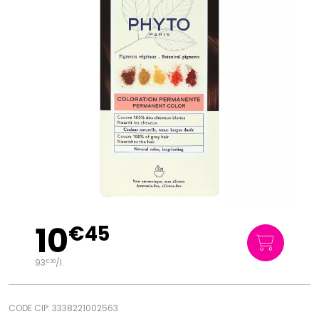
10
€
45
93
/
l.
€
30
CODE CIP: 3338221002563