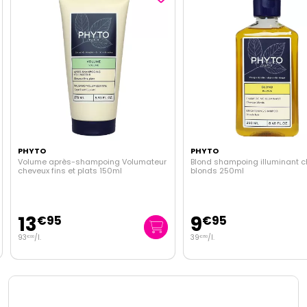
PHYTO
PHYTO
Volume après-shampoing Volumateur
Blond shampoing illuminant 
cheveux fins et plats 150ml
blonds 250ml
13
9
€
95
€
95
93
/
l.
39
/
l.
€
00
€
80