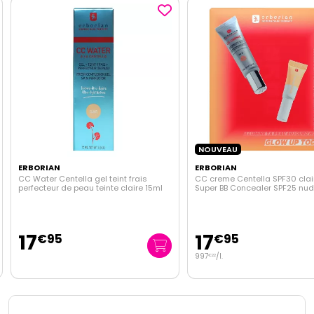
NOUVEAU
ERBORIAN
ERBORIAN
CC Water Centella gel teint frais
CC creme Centella SPF30 clair
perfecteur de peau teinte claire 15ml
Super BB Concealer SPF25 nu
17
17
€
95
€
95
997
/
l.
€
22