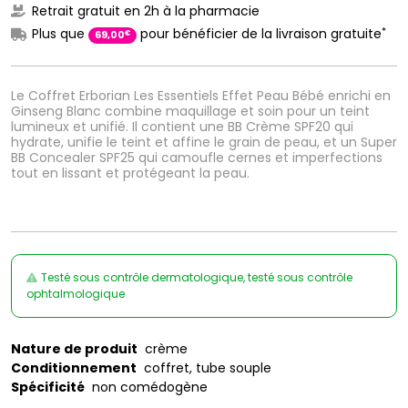
Retrait gratuit en 2h à la pharmacie
*
Plus que
pour bénéficier de la livraison gratuite
€
69
,
00
Le Coffret Erborian Les Essentiels Effet Peau Bébé enrichi en
Ginseng Blanc combine maquillage et soin pour un teint
lumineux et unifié. Il contient une BB Crème SPF20 qui
hydrate, unifie le teint et affine le grain de peau, et un Super
BB Concealer SPF25 qui camoufle cernes et imperfections
tout en lissant et protégeant la peau.
Testé sous contrôle dermatologique, testé sous contrôle
ophtalmologique
Nature de produit
crème
Conditionnement
coffret, tube souple
Spécificité
non comédogène