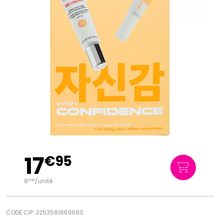
17
€
95
8
/unité
€
98
CODE CIP: 3253581869680