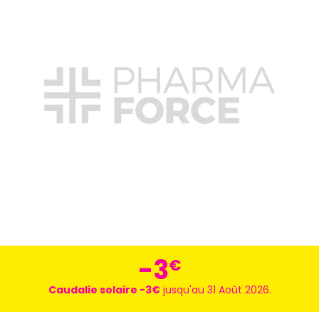
-3
€
Caudalie solaire -3€
jusqu'au 31 Août 2026.