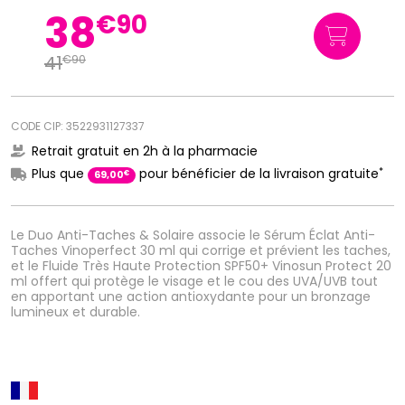
38
€
90
41
€
90
CODE CIP: 3522931127337
Retrait gratuit en 2h à la pharmacie
*
Plus que
pour bénéficier de la livraison gratuite
€
69
,
00
Le Duo Anti-Taches & Solaire associe le Sérum Éclat Anti-
Taches Vinoperfect 30 ml qui corrige et prévient les taches,
et le Fluide Très Haute Protection SPF50+ Vinosun Protect 20
ml offert qui protège le visage et le cou des UVA/UVB tout
en apportant une action antioxydante pour un bronzage
lumineux et durable.