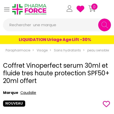
Pharmaforce Grande Pharmacie 
0
une marque
Rechercher
un conseil
LIQUIDATION Uriage Age Lift -30%
un produit
Parapharmacie
Visage
Soins hydratants
peau sensible
une marque
Coffret Vinoperfect serum 30ml et
fluide tres haute protection SPF50+
20ml offert
Marque
Caudalie
NOUVEAU