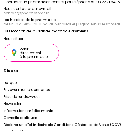
Contacter un pharmacien conseil par téléphone au 03 22 71 64 16
Caudalie
bio, ces produits protègent la peau des dommages
propose une sélection de soins hydratants,
nourrissants et raffermissants pour le corps. Enrichis
causés par le soleil, tout en la laissant douce,
Nous contacter par e-mail :
contact
@
pharmaforce.fr
en huiles végétales et en extraits de vigne, ces
hydratée et éclatante.
produits hydratent en profondeur, nourrissent la
Les horaires de la pharmacie :
peau et améliorent sa fermeté et son élasticité, pour
Grâce à son engagement envers la recherche
de 8h30 à 19h30 du lundi au vendredi et jusqu’à 19h00 le samedi
scientifique, son respect de la nature et sa passion
une peau douce, lisse et visiblement plus belle.
Présentation de la Grande Pharmacie d’Amiens
pour l'innovation,
Caudalie
est devenu un leader
dans le domaine de la cosmétique naturelle, offrant
Nous situer
des produits de qualité et des résultats visibles pour
une peau plus saine, plus belle et plus éclatante.
Venir
directement
à la pharmacie
Divers
Lexique
Envoyer mon ordonnance
Prise de rendez-vous
Newsletter
Informations médicaments
Conseils pratiques
Déclarer un effet indésirable
Conditions Générales de Vente (CGV)