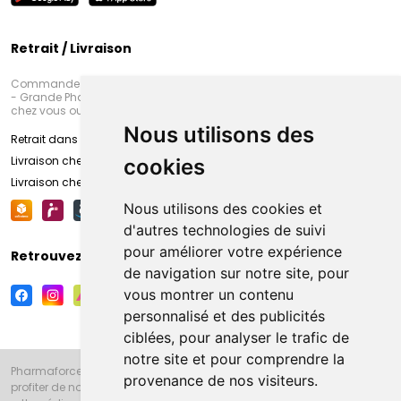
Retrait / Livraison
Commandez en ligne et venez chercher votre commande à Amiens
- Grande Pharmacie d’Amiens (Fachon) ou recevez-là rapidement
chez vous ou en point retrait
Nous utilisons des
Retrait dans la pharmacie d’Amiens
Livraison chez vous
cookies
Livraison chez votre commerçant
Nous utilisons des cookies et
d'autres technologies de suivi
pour améliorer votre expérience
Retrouvez-nous sur vos réseaux sociaux
de navigation sur notre site, pour
vous montrer un contenu
personnalisé et des publicités
ciblées, pour analyser le trafic de
notre site et pour comprendre la
Pharmaforce.fr et la Grande Pharmacie d’Amiens vous souhaitent de
provenance de nos visiteurs.
profiter de notre accueil, de nos conseils pharmaceutiques,