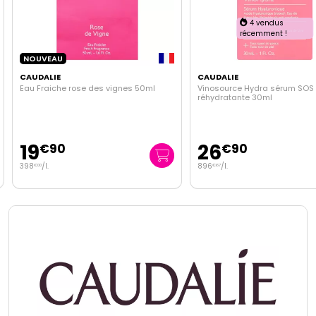
4 vendus
récemment !
NOUVEAU
CAUDALIE
CAUDALIE
Eau Fraiche rose des vignes 50ml
Vinosource Hydra sérum SOS
réhydratante 30ml
19
26
€
90
€
90
398
/
l.
896
/
l.
€
00
€
67