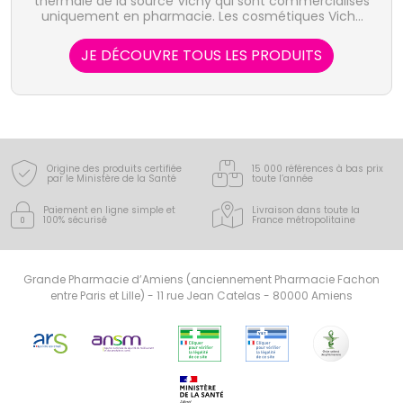
thermale de la source Vichy qui sont commercialisés
uniquement en pharmacie. Les cosmétiques Vichy
ainsi que les produits de soin pour la peau et les
cheveux tels que Liftactiv, Capital Soleil, Normaderm
JE DÉCOUVRE TOUS LES PRODUITS
ou Dermablend sont destinés aux hommes, femmes
et enfants.
Origine des produits certifiée
15 000 références à bas prix
par le Ministère de la Santé
toute l’année
Paiement en ligne simple
et
Livraison dans toute la
100% sécurisé
France
métropolitaine
Grande Pharmacie d’Amiens (anciennement Pharmacie Fachon
entre Paris et Lille) - 11 rue Jean Catelas - 80000 Amiens