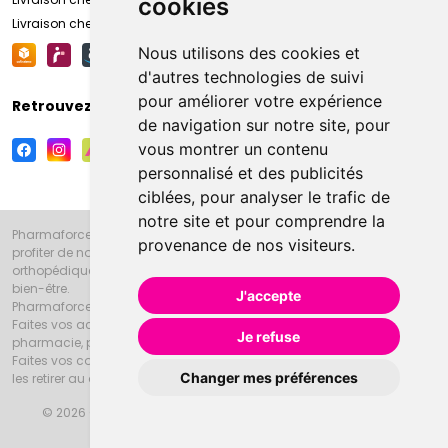
cookies
Livraison chez votre commerçant
Nous utilisons des cookies et
d'autres technologies de suivi
pour améliorer votre expérience
Retrouvez-nous sur vos réseaux sociaux
de navigation sur notre site, pour
vous montrer un contenu
personnalisé et des publicités
ciblées, pour analyser le trafic de
notre site et pour comprendre la
Pharmaforce.fr et la Grande Pharmacie d’Amiens vous souhaitent de
provenance de nos visiteurs.
profiter de notre accueil, de nos conseils pharmaceutiques,
orthopédiques, homéopathiques, parapharmaceutiques, beauté et
bien-être.
J'accepte
Pharmaforce.fr est le site internet de la Grande Pharmacie d’Amiens.
Faites vos achats en ligne grâce à un choix de 20000 références en
Je refuse
pharmacie, parapharmacie, diététique et animaux (vétérinaire).
Faites vos courses de pharmacie et parapharmacie en ligne et venez
Changer mes préférences
les retirer au drive ou vous les faire livrer à domicile.
© 2026 Grande Pharmacie d’Amiens
Tous droits réservés
Apotekisto