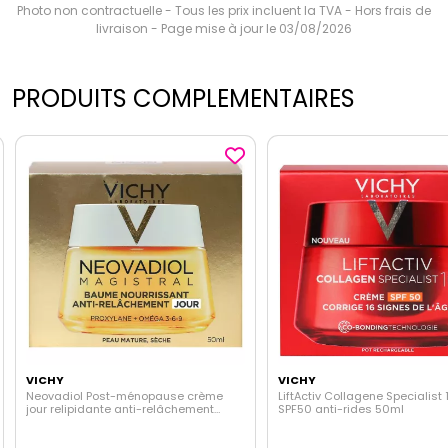
Photo non contractuelle - Tous les prix incluent la TVA - Hors frais de
livraison - Page mise à jour le 03/08/2026
PRODUITS COMPLEMENTAIRES
VICHY
VICHY
Neovadiol Post-ménopause crème
LiftActiv Collagene Specialist
jour relipidante anti-relâchement
SPF50 anti-rides 50ml
50ml