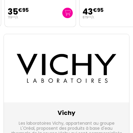
35
43
€
95
€
95
719
/
l.
879
/
l.
€
00
€
00
Vichy
Les laboratoires Vichy, appartenant au groupe
L'Oréal, proposent des produits à base d'eau