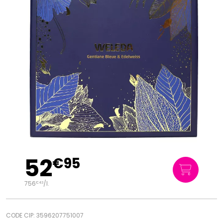
52
€
95
756
/
l.
€
43
CODE CIP: 3596207751007