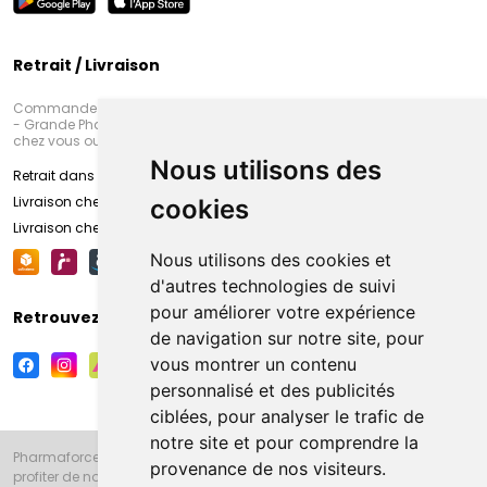
Retrait / Livraison
Commandez en ligne et venez chercher votre commande à Amiens
- Grande Pharmacie d’Amiens (Fachon) ou recevez-là rapidement
chez vous ou en point retrait
Nous utilisons des
Retrait dans la pharmacie d’Amiens
Livraison chez vous
cookies
Livraison chez votre commerçant
Nous utilisons des cookies et
d'autres technologies de suivi
pour améliorer votre expérience
Retrouvez-nous sur vos réseaux sociaux
de navigation sur notre site, pour
vous montrer un contenu
personnalisé et des publicités
ciblées, pour analyser le trafic de
notre site et pour comprendre la
Pharmaforce.fr et la Grande Pharmacie d’Amiens vous souhaitent de
provenance de nos visiteurs.
profiter de notre accueil, de nos conseils pharmaceutiques,