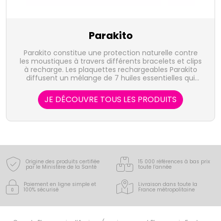
Parakito
Parakito constitue une protection naturelle contre
les moustiques à travers différents bracelets et clips
à recharge. Les plaquettes rechargeables Parakito
diffusent un mélange de 7 huiles essentielles qui
vous protégeront naturellement contre les
moustiques.
JE DÉCOUVRE TOUS LES PRODUITS
Origine des produits certifiée
15 000 références à bas prix
par le Ministère de la Santé
toute l’année
Paiement en ligne simple
et
Livraison dans toute la
100% sécurisé
France
métropolitaine