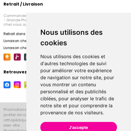
Retrait / Livraison
Commandez en ligne et venez chercher votre commande à Amiens
- Grande Pharmacie d’Amiens (Fachon) ou recevez-là rapidement
chez vous ou en point retrait
Nous utilisons des
Retrait dans la pharmacie d’Amiens
Livraison chez vous
cookies
Livraison chez votre commerçant
Nous utilisons des cookies et
d'autres technologies de suivi
pour améliorer votre expérience
Retrouvez-nous sur vos réseaux sociaux
de navigation sur notre site, pour
vous montrer un contenu
personnalisé et des publicités
ciblées, pour analyser le trafic de
notre site et pour comprendre la
Pharmaforce.fr et la Grande Pharmacie d’Amiens vous souhaitent de
provenance de nos visiteurs.
profiter de notre accueil, de nos conseils pharmaceutiques,
orthopédiques, homéopathiques, parapharmaceutiques, beauté et
bien-être.
J'accepte
Pharmaforce.fr est le site internet de la Grande Pharmacie d’Amiens.