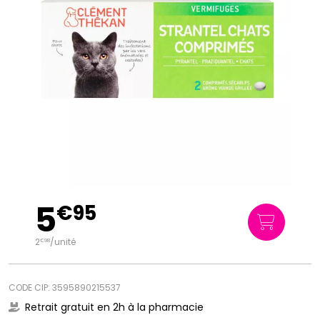
5
€
95
2
/unité
€
98
CODE CIP: 3595890215537
Retrait gratuit en 2h à la pharmacie