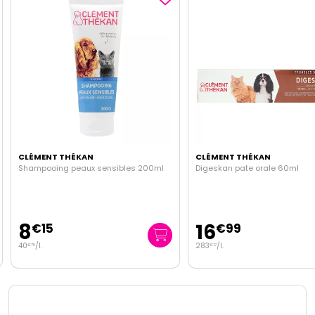
CLÉMENT THÉKAN
CLÉMENT THÉKAN
Shampooing peaux sensibles 200ml
Digeskan pate orale 60ml
8
16
€
15
€
99
40
/
l.
283
/
l.
€
75
€
17