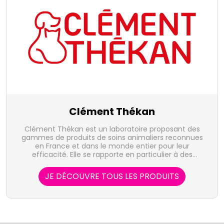
Clément Thékan
Clément Thékan est un laboratoire proposant des
gammes de produits de soins animaliers reconnues
en France et dans le monde entier pour leur
efficacité. Elle se rapporte en particulier à des
produits antiparasitaires, des médicaments pour les
maladies bénignes ainsi que des soins capillaires et
JE DÉCOUVRE TOUS LES PRODUITS
cutanés pour animaux domestiques.