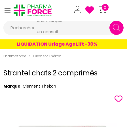
Pharmaforce Grande Pharmacie 
0
une marque
Rechercher
un conseil
un produit
LIQUIDATION Uriage Age Lift -30%
une marque
Pharmaforce
Clément Thékan
Strantel chats 2 comprimés
Marque
Clément Thékan