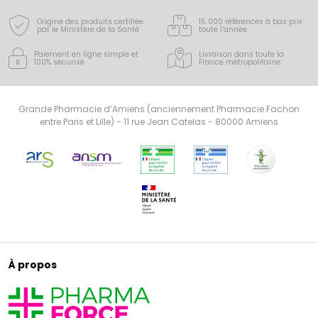
Origine des produits certifiée
15 000 références à bas prix
par le Ministère de la Santé
toute l’année
Paiement en ligne simple
et
Livraison dans toute la
100% sécurisé
France
métropolitaine
Grande Pharmacie d’Amiens (anciennement Pharmacie Fachon
entre Paris et Lille) - 11 rue Jean Catelas - 80000 Amiens
À propos