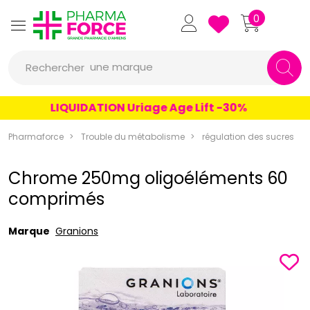
Pharmaforce Grande Pharmacie 
0
une marque
Rechercher
un conseil
LIQUIDATION Uriage Age Lift -30%
un produit
Pharmaforce
Trouble du métabolisme
régulation des sucres
une marque
Chrome 250mg oligoéléments 60
comprimés
Marque
Granions