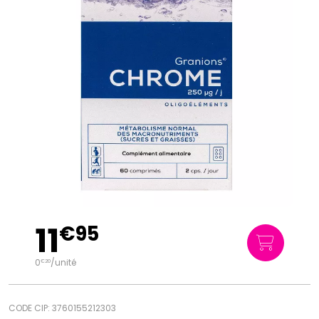
11
€
95
0
/unité
€
20
CODE CIP: 3760155212303