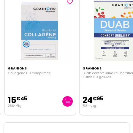
GRANIONS
GRANIONS
Collagène 60 comprimés
Duab confort urinaire libératio
30mn 60 gélules
15
24
€
45
€
95
286
/kg
733
/kg
€
11
€
82