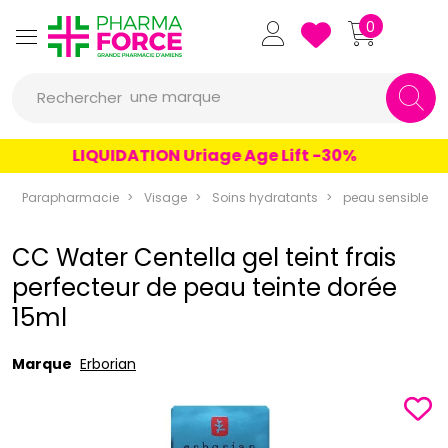
Pharmaforce Grande Pharmacie 
0
une marque
Rechercher
un conseil
LIQUIDATION Uriage Age Lift -30%
un produit
Parapharmacie
Visage
Soins hydratants
peau sensible
une marque
CC Water Centella gel teint frais
perfecteur de peau teinte dorée
15ml
Marque
Erborian