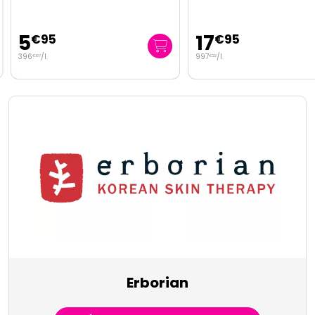
5
17
€
95
€
95
396
/
l.
997
/
l.
€
67
€
22
Erborian