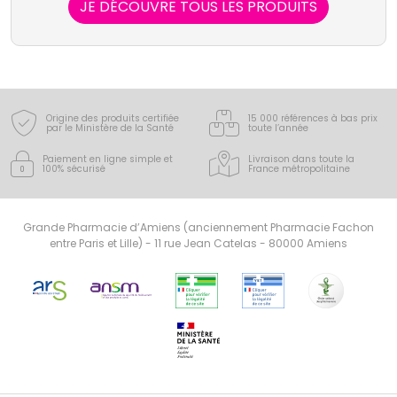
JE DÉCOUVRE TOUS LES PRODUITS
Origine des produits certifiée
15 000 références à bas prix
par le Ministère de la Santé
toute l’année
Paiement en ligne simple
et
Livraison dans toute la
100% sécurisé
France
métropolitaine
Grande Pharmacie d’Amiens (anciennement Pharmacie Fachon
entre Paris et Lille) - 11 rue Jean Catelas - 80000 Amiens