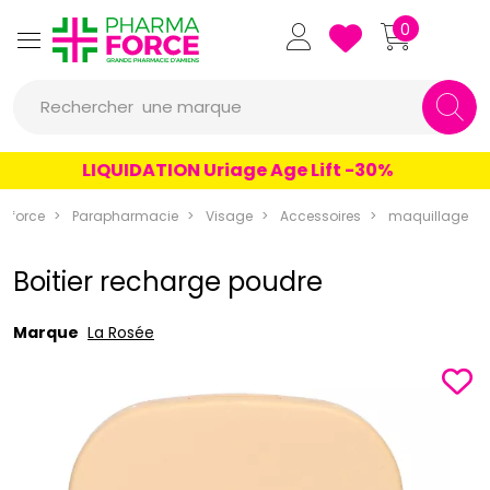
Pharmaforce Grande Pharmacie 
0
une marque
Rechercher
un conseil
LIQUIDATION Uriage Age Lift -30%
un produit
aforce
Parapharmacie
Visage
Accessoires
maquillage
une marque
Boitier recharge poudre
Marque
La Rosée