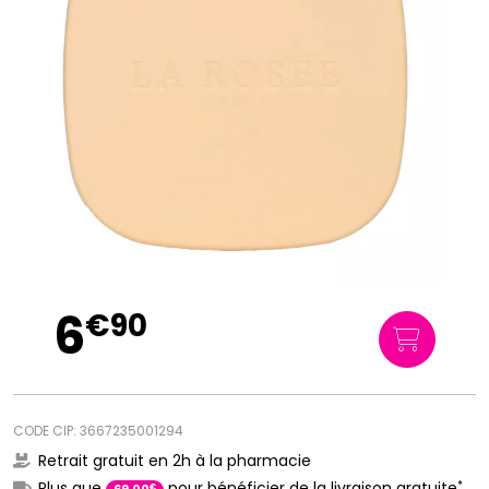
6
€
90
CODE CIP: 3667235001294
Retrait gratuit en 2h à la pharmacie
*
Plus que
pour bénéficier de la livraison gratuite
€