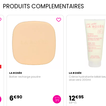
PRODUITS COMPLEMENTAIRES
LA ROSÉE
LA ROSÉE
Boitier recharge poudre
Crème hydratante bébé beurre
aloe vera 200ml
6
12
€
90
€
95
64
/
l.
€
75