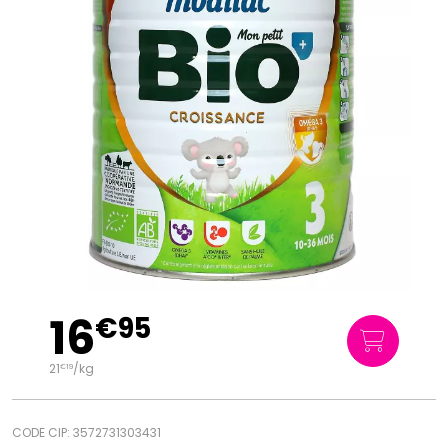
16
€
95
21
/kg
€
19
CODE CIP: 3572731303431