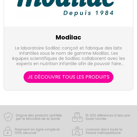
Modilac
Le laboratoire Sodilac conçoit et fabrique des laits
infantiles sous le nom de gamme Modilac. Les
équipes scientifiques de Sodilac collaborent avec les
experts en nutrition infantile afin de pouvoir faire
évoluer la composition des produits dans le souci
permanent d'une plus grande proximité de l'aliment
JE DÉCOUVRE TOUS LES PRODUITS
de référence : le lait maternel.
Origine des produits certifiée
15 000 références à bas prix
par le Ministère de la Santé
toute l’année
Paiement en ligne simple
et
Livraison dans toute la
100% sécurisé
France
métropolitaine