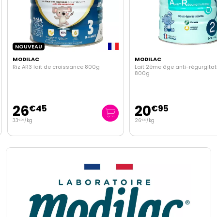
NOUVEAU
MODILAC
MODILAC
Riz AR3 lait de croissance 800g
Lait 2ème âge anti-régurgitat
800g
26
20
€
45
€
95
33
/kg
26
/kg
€
06
€
19