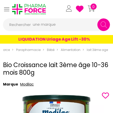
Pharmaforce Grande Pharmacie 
0
une marque
Rechercher
un conseil
LIQUIDATION Uriage Age Lift -30%
un produit
aforce
Parapharmacie
Bébé
Alimentation
lait 3ème age
une marque
Bio Croissance lait 3ème âge 10-36
mois 800g
Marque
Modilac