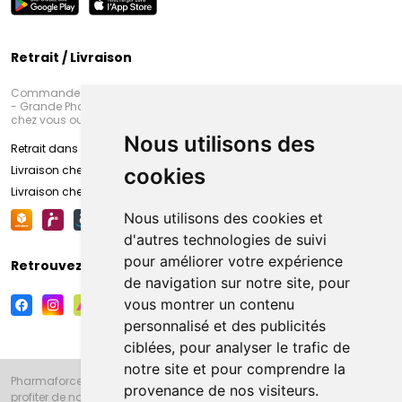
Retrait / Livraison
Commandez en ligne et venez chercher votre commande à Amiens
- Grande Pharmacie d’Amiens (Fachon) ou recevez-là rapidement
chez vous ou en point retrait
Nous utilisons des
Retrait dans la pharmacie d’Amiens
Livraison chez vous
cookies
Livraison chez votre commerçant
Nous utilisons des cookies et
d'autres technologies de suivi
pour améliorer votre expérience
Retrouvez-nous sur vos réseaux sociaux
de navigation sur notre site, pour
vous montrer un contenu
personnalisé et des publicités
ciblées, pour analyser le trafic de
notre site et pour comprendre la
Pharmaforce.fr et la Grande Pharmacie d’Amiens vous souhaitent de
provenance de nos visiteurs.
profiter de notre accueil, de nos conseils pharmaceutiques,