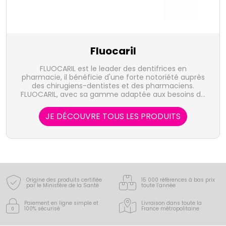
Fluocaril
FLUOCARIL est le leader des dentifrices en
pharmacie, il bénéficie d'une forte notoriété auprès
des chirugiens-dentistes et des pharmaciens.
FLUOCARIL, avec sa gamme adaptée aux besoins de
l'enfant comme de l'adulte, est présent sur tous les
segments de l'hygiène dentaire : dentifrices, bains de
JE DÉCOUVRE TOUS LES PRODUITS
bouche, brosse à dents et accessoires
interdentaires.
Origine des produits certifiée
15 000 références à bas prix
par le Ministère de la Santé
toute l’année
Paiement en ligne simple
et
Livraison dans toute la
100% sécurisé
France
métropolitaine