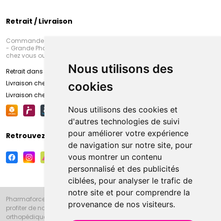
Retrait / Livraison
Commandez en ligne et venez chercher votre commande à Amiens
- Grande Pharmacie d’Amiens (Fachon) ou recevez-là rapidement
chez vous ou en point retrait
Nous utilisons des
Retrait dans la pharmacie d’Amiens
Livraison chez vous
cookies
Livraison chez votre commerçant
Nous utilisons des cookies et
d'autres technologies de suivi
pour améliorer votre expérience
Retrouvez-nous sur vos réseaux sociaux
de navigation sur notre site, pour
vous montrer un contenu
personnalisé et des publicités
ciblées, pour analyser le trafic de
notre site et pour comprendre la
Pharmaforce.fr et la Grande Pharmacie d’Amiens vous souhaitent de
provenance de nos visiteurs.
profiter de notre accueil, de nos conseils pharmaceutiques,
orthopédiques, homéopathiques, parapharmaceutiques, beauté et