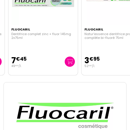
FLUOCARIL
FLUOCARIL
Dentifrice complet zinc + fluor 145mg
Natur'essence dentifrice prot
2x75ml
complète bi-fluoré 75ml
7
3
€
45
€
95
49
/
l.
52
/
l.
€
67
€
67