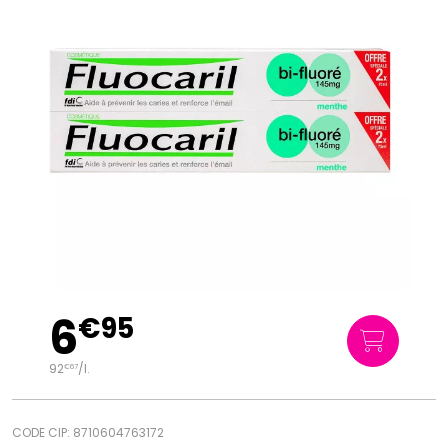
6
€
95
92
/
l.
€
67
CODE CIP: 8710604763172