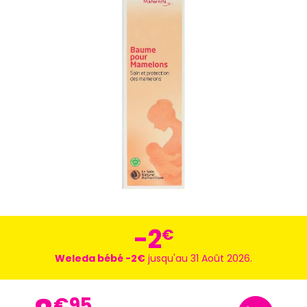
-2
€
Weleda bébé -2€
jusqu'au 31 Août 2026.
€
95