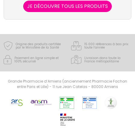
vives qui stimulent les capacités de régulation et de
JE DÉCOUVRE TOUS LES PRODUITS
régénération de l'organisme.
Origine des produits certifiée
15 000 références à bas prix
par le Ministère de la Santé
toute l’année
Paiement en ligne simple
et
Livraison dans toute la
100% sécurisé
France
métropolitaine
Grande Pharmacie d’Amiens (anciennement Pharmacie Fachon
entre Paris et Lille) - 11 rue Jean Catelas - 80000 Amiens