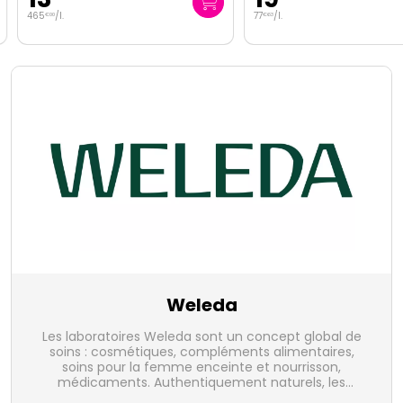
465
/
l.
77
/
l.
€
00
€
63
Weleda
Les laboratoires Weleda sont un concept global de
soins : cosmétiques, compléments alimentaires,
soins pour la femme enceinte et nourrisson,
médicaments. Authentiquement naturels, les
produits Weleda puisent, dans la nature, les forces