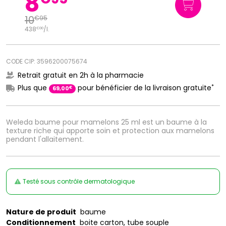
8
10
€
95
438
/
l.
€
00
CODE CIP: 3596200075674
Retrait gratuit en 2h à la pharmacie
*
Plus que
pour bénéficier de la livraison gratuite
€
69
,
00
Weleda baume pour mamelons 25 ml est un baume à la
texture riche qui apporte soin et protection aux mamelons
pendant l'allaitement.
Testé sous contrôle dermatologique
Nature de produit
baume
Conditionnement
boite carton, tube souple