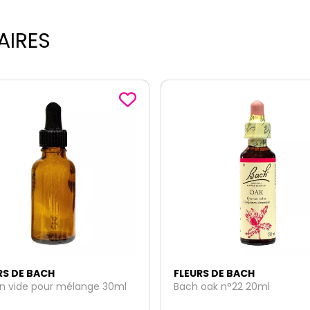
AIRES
RS DE BACH
FLEURS DE BACH
 oak n°22 20ml
Bach sweet chesnut n°30 2