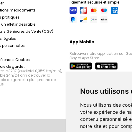
Paiement sécurisé et simple
er
ations médicaments
s pratiques
 un effet indésirable
ons Générales de Vente (CGV)
s légales
App Mobile
 personnelles
Retrouver notre application sur Go
Play et App Store
férences Cookies
ie de garde :
r le 3237 (audiotel 0,35€ ttc/min),
le 24h/24 afin de trouver la
ie de garde la plus proche de
us
Nous utilisons
Nous utilisons des cook
votre expérience de na
contenu personnalisé et
notre site et pour com