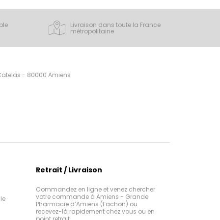
ple
Livraison dans toute la France
métropolitaine
 Catelas - 80000 Amiens
Retrait / Livraison
Commandez en ligne et venez chercher
votre commande à Amiens - Grande
le
Pharmacie d’Amiens (Fachon) ou
recevez-là rapidement chez vous ou en
point retrait