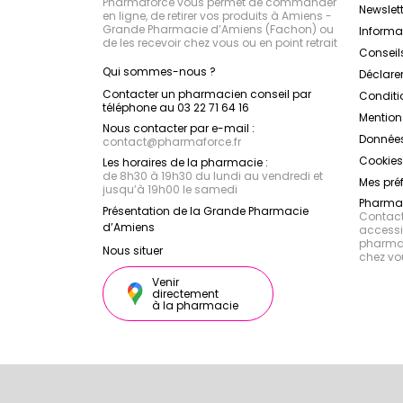
Pharmaforce vous permet de commander
Newslett
en ligne, de retirer vos produits à Amiens -
Grande Pharmacie d’Amiens (Fachon) ou
Inform
de les recevoir chez vous ou en point retrait
Conseil
Qui sommes-nous ?
Déclarer
Contacter un pharmacien conseil par
Conditi
téléphone au 03 22 71 64 16
Mention
Nous contacter par e-mail :
Données
contact
@
pharmaforce.fr
Cookies
Les horaires de la pharmacie :
de 8h30 à 19h30 du lundi au vendredi et
Mes pré
jusqu’à 19h00 le samedi
Pharmac
Présentation de la Grande Pharmacie
Contacte
d’Amiens
accessib
pharmac
Nous situer
chez vo
Venir
directement
à la pharmacie