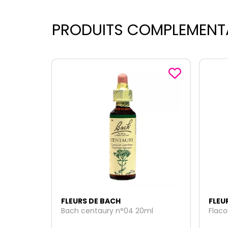
PRODUITS COMPLEMENT
FLEURS DE BACH
FLEU
ml
Flacon vide pour mélange 30ml
Bach