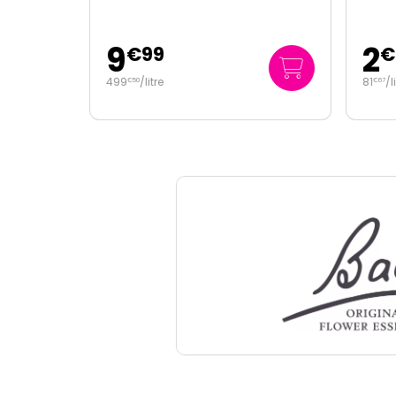
2
9
€
45
81
/
litre
499
€
67
€
50