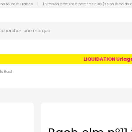
ans toute la France
|
Livraison gratuite à partir de 69€ (selon le poids 
orce Grande Pharmacie Amiens Fachon
une marque
echercher
un conseil
un produit
LIQUIDATION Uriage Ag
une marque
 de Bach