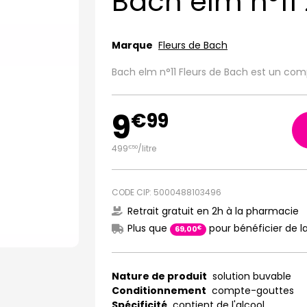
Bach elm n°11
Marque
Fleurs de Bach
Bach elm n°11 Fleurs de Bach est un co
9
€
99
499
/
litre
€
50
CODE CIP: 5000488103496
Retrait gratuit en 2h à la pharmacie
Plus que
pour bénéficier de la
€
69
,
00
Nature de produit
solution buvable
Conditionnement
compte-gouttes
Spécificité
contient de l'alcool