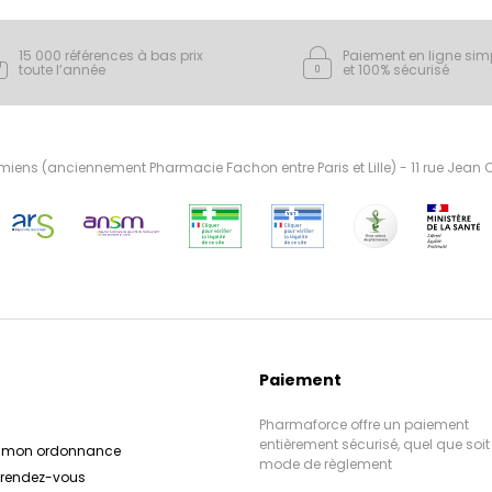
15 000 références à bas prix
Paiement en ligne sim
toute l’année
et 100% sécurisé
ens (anciennement Pharmacie Fachon entre Paris et Lille) - 11 rue Jean
Paiement
Pharmaforce offre un paiement
entièrement sécurisé, quel que soit 
r mon ordonnance
mode de règlement
e rendez-vous