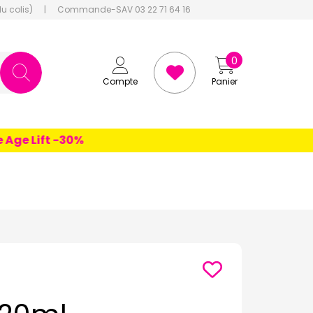
du colis)
|
Commande-SAV 03 22 71 64 16
0
Compte
Panier
e Lift -30%