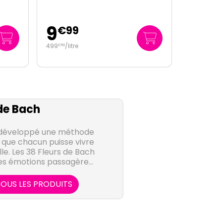
9
€
99
499
/
litre
€
50
de Bach
 développé une méthode
 que chacun puisse vivre
e. Les 38 Fleurs de Bach
 les émotions passagères
ividu et participent à
nelle au quotidien.
OUS LES PRODUITS