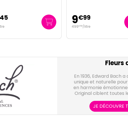
9
€
99
€
99
/
litre
499
/
litre
€
50
Fleurs 
En 1936, Edward Bach a
unique et naturelle pour
en harmonie émotionnell
Original ciblent toutes
ou régulières de l’ind
l’harmonie émotion
JE DÉCOUVRE T