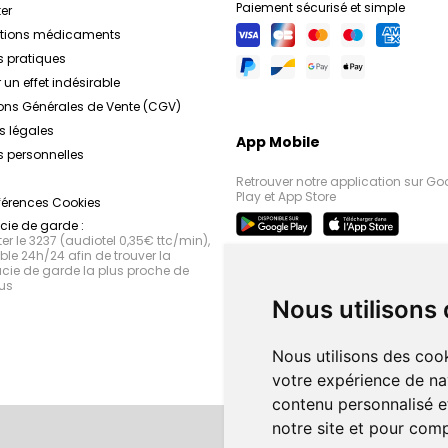
Paiement sécurisé et simple
er
ations médicaments
s pratiques
 un effet indésirable
ons Générales de Vente (CGV)
s légales
App Mobile
 personnelles
Retrouver notre application sur Go
Play et App Store
férences Cookies
ie de garde :
r le 3237 (audiotel 0,35€ ttc/min),
le 24h/24 afin de trouver la
ie de garde la plus proche de
us
Nous utilisons
Nous utilisons des cook
votre expérience de na
contenu personnalisé et
notre site et pour com