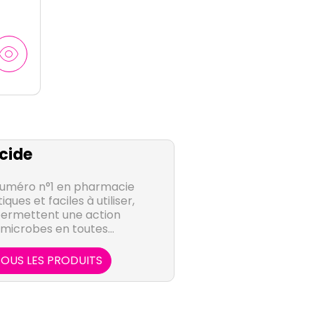
cide
numéro n°1 en pharmacie
ues et faciles à utiliser,
permettent une action
 microbes en toutes
ions.
OUS LES PRODUITS