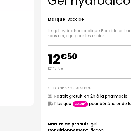
Gel hydroalco
Marque
Baccide
Le gel hydrodroalcoolique Baccide est un 
sans rinçage pour les mains.
12
€
50
12
/
litre
€
50
CODE CIP: 3401081741078
Retrait gratuit en 2h à la pharmacie
Plus que
pour bénéficier de la
€
69
,
00
Nature de produit
gel
Conditionnement
flacon