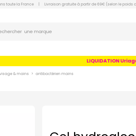
ans toute la France
|
Livraison gratuite à partir de 69€ (selon le poids 
orce Grande Pharmacie Amiens Fachon
une marque
echercher
un conseil
un produit
LIQUIDATION Uriage Ag
une marque
visage & mains
antibactérien mains