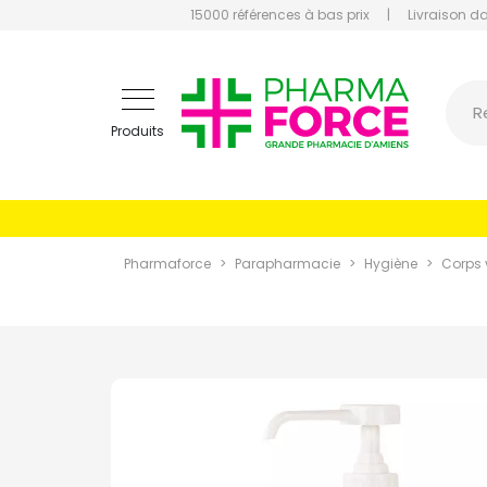
15000 références à bas prix
|
Livraison d
Pharmaf
R
Produits
Pharmaforce
Parapharmacie
Hygiène
Corps 