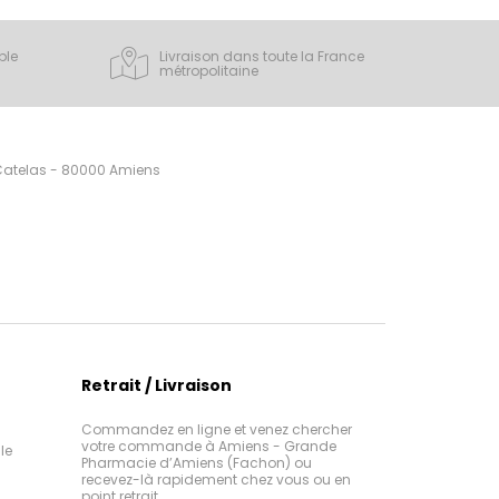
ple
Livraison dans toute la France
métropolitaine
 Catelas - 80000 Amiens
Retrait / Livraison
Commandez en ligne et venez chercher
votre commande à Amiens - Grande
le
Pharmacie d’Amiens (Fachon) ou
recevez-là rapidement chez vous ou en
point retrait