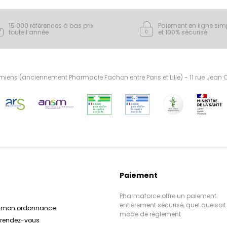
15 000 références à bas prix
Paiement en ligne sim
toute l’année
et 100% sécurisé
ens (anciennement Pharmacie Fachon entre Paris et Lille) - 11 rue Jean
Paiement
Pharmaforce offre un paiement
entièrement sécurisé, quel que soit 
r mon ordonnance
mode de règlement
e rendez-vous