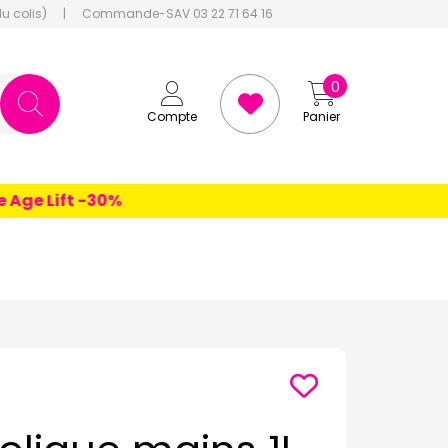
du colis)
|
Commande-SAV 03 22 71 64 16
0
Compte
Panier
e Lift -30%