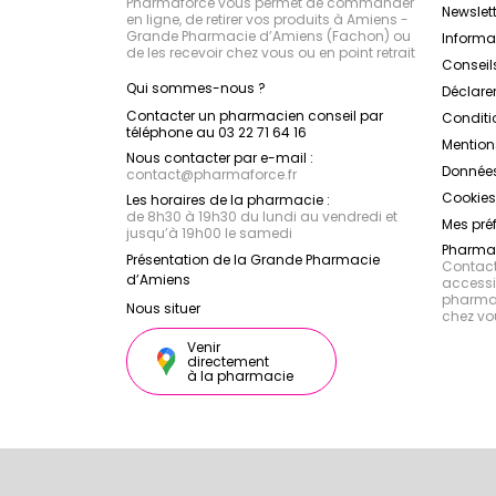
Pharmaforce vous permet de commander
Newslett
en ligne, de retirer vos produits à Amiens -
Grande Pharmacie d’Amiens (Fachon) ou
Inform
de les recevoir chez vous ou en point retrait
Conseil
Qui sommes-nous ?
Déclarer
Contacter un pharmacien conseil par
Conditi
téléphone au 03 22 71 64 16
Mention
Nous contacter par e-mail :
Données
contact
@
pharmaforce.fr
Cookies
Les horaires de la pharmacie :
de 8h30 à 19h30 du lundi au vendredi et
Mes pré
jusqu’à 19h00 le samedi
Pharmac
Présentation de la Grande Pharmacie
Contacte
d’Amiens
accessib
pharmac
Nous situer
chez vo
Venir
directement
à la pharmacie