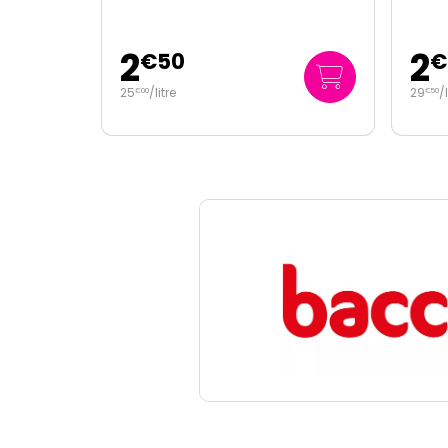
2
2
€
50
€
25
/
litre
29
/
€
00
€
50