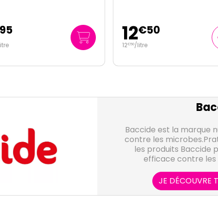
12
95
€
50
litre
12
/
litre
€
50
Bac
Baccide est la marque 
contre les microbes.Pratiq
les produits Baccide 
efficace contre les
occas
JE DÉCOUVRE T