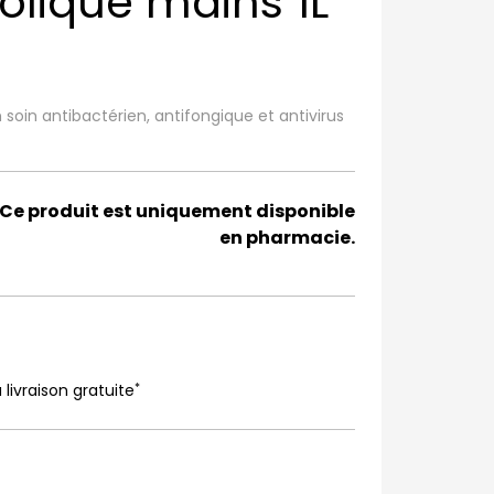
olique mains 1L
soin antibactérien, antifongique et antivirus
Ce produit est uniquement disponible
en pharmacie.
*
 livraison gratuite