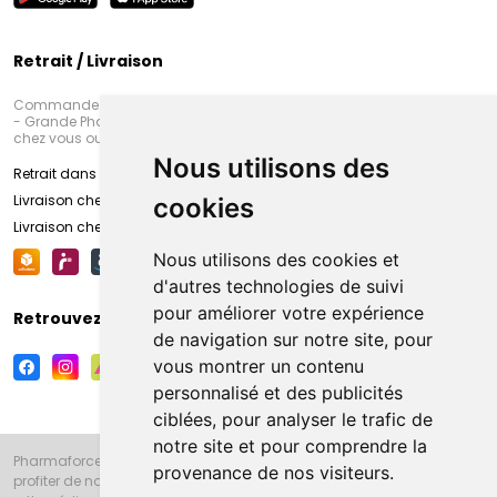
Retrait / Livraison
Commandez en ligne et venez chercher votre commande à Amiens
- Grande Pharmacie d’Amiens (Fachon) ou recevez-là rapidement
chez vous ou en point retrait
Nous utilisons des
Retrait dans la pharmacie d’Amiens
Livraison chez vous
cookies
Livraison chez votre commerçant
Nous utilisons des cookies et
d'autres technologies de suivi
pour améliorer votre expérience
Retrouvez-nous sur vos réseaux sociaux
de navigation sur notre site, pour
vous montrer un contenu
personnalisé et des publicités
ciblées, pour analyser le trafic de
notre site et pour comprendre la
Pharmaforce.fr et la Grande Pharmacie d’Amiens vous souhaitent de
provenance de nos visiteurs.
profiter de notre accueil, de nos conseils pharmaceutiques,