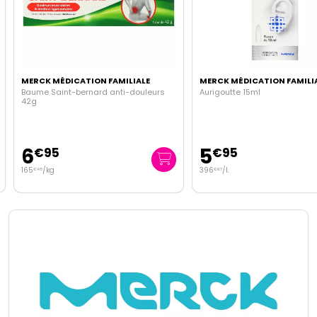
MERCK MÉDICATION FAMILIALE
MERCK MÉDICATION FAMILIA
Baume Saint-bernard anti-douleurs
Aurigoutte 15ml
42g
6
5
€
95
€
95
165
/kg
396
/
l.
€
48
€
67