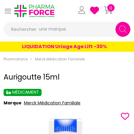
Pharmaforce Grande Pharmacie 
0
une marque
Rechercher
un conseil
LIQUIDATION Uriage Age Lift -30%
un produit
Pharmaforce
Merck Médication Familiale
une marque
Aurigoutte 15ml
MÉDICAMENT
Marque
Merck Médication Familiale