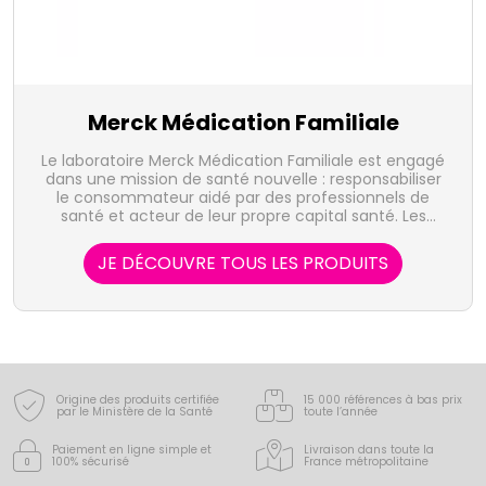
Merck Médication Familiale
Le laboratoire Merck Médication Familiale est engagé
dans une mission de santé nouvelle : responsabiliser
le consommateur aidé par des professionnels de
santé et acteur de leur propre capital santé. Les
missions sont la recherche de bien-être, de tonus et
de vitalité, la lutte contre le stress ou encore les
JE DÉCOUVRE TOUS LES PRODUITS
déséquilibres alimentaires. Pour y répondre,
probiotiques, vitamines, oligo-éléments ou plantes
sont utilisés pour développer de nouveaux produits.
Origine des produits certifiée
15 000 références à bas prix
par le Ministère de la Santé
toute l’année
Paiement en ligne simple
et
Livraison dans toute la
100% sécurisé
France
métropolitaine