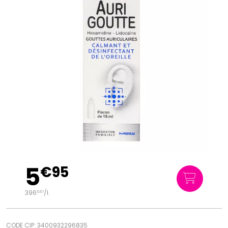
5
€
95
396
/
l.
€
67
CODE CIP: 3400932296835