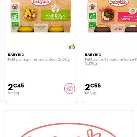
BABYBIO
BABYBIO
Petit pot légumes maïs doux 2x130g
Petit pot fruits banane fraise
2x130g
2
2
€
45
€
65
9
/kg
10
/kg
€
42
€
19