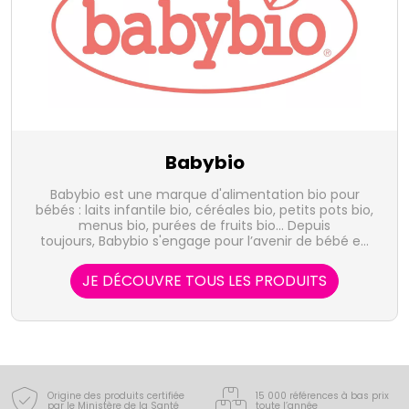
Babybio
Babybio est une marque d'alimentation bio pour
bébés : laits infantile bio, céréales bio, petits pots bio,
menus bio, purées de fruits bio... Depuis
toujours, Babybio s'engage pour l’avenir de bébé en
lui offrant une alimentation authentique,
respectueuse de l’environnement par l’utilisation
JE DÉCOUVRE TOUS LES PRODUITS
d’ingrédients bio, avec des recettes proches du fait
maison.
Origine des produits certifiée
15 000 références à bas prix
par le Ministère de la Santé
toute l’année