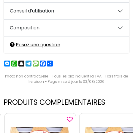
Conseil d’utilisation
Composition
Posez une question
Messenger
WhatsApp
Snapchat
Telegram
Message
Facebook
Partager
Photo non contractuelle - Tous les prix incluent la TVA - Hors frais de
livraison - Page mise à jour le 03/08/2026
PRODUITS COMPLEMENTAIRES