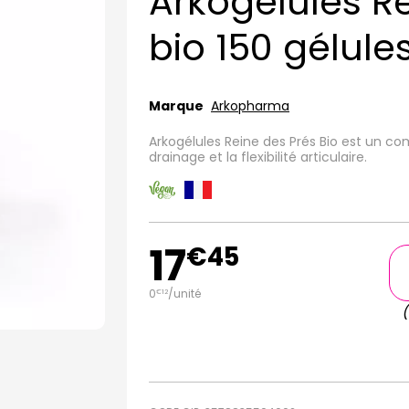
Arkogélules R
bio 150 gélule
Marque
Arkopharma
Arkogélules Reine des Prés Bio est un co
drainage et la flexibilité articulaire.
17
€
45
0
/unité
€
12