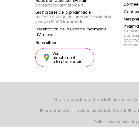
Nous contacter par e-mail :
Données
contact
@
pharmaforce.fr
Cookies
Les horaires de la pharmacie :
de 8h30 à 19h30 du lundi au vendredi et
Mes pré
jusqu’à 19h00 le samedi
Pharmac
Présentation de la Grande Pharmacie
Contacte
d’Amiens
accessib
pharmac
Nous situer
chez vo
Venir
directement
à la pharmacie
Pharmaforce.fr et la Grande Pharmacie d’Am
Pharmaforce.fr est le site internet de la Grande Ph
Faites vos courses de ph
© 2026 Grande 