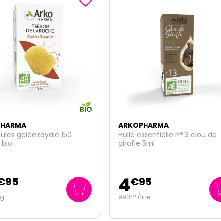
OPHARMA
ARKOPHARMA
 essentielle n°13 clou de
Arkogélules thym bio 45 gél
le 5ml
6
€
95
€
75
/
litre
0
/unité
€
15