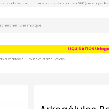
ans toute la France
|
Livraison gratuite à partir de 69€ (selon le poids 
une marque
orce Grande Pharmacie Amiens Fachon
echercher
un conseil
un produit
une marque
LIQUIDATION Uriage Age
s alimentaires
muscles et articulations