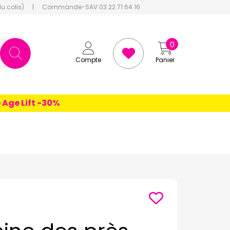
du colis)
|
Commande-SAV 03 22 71 64 16
0
Compte
Panier
 Lift -30%