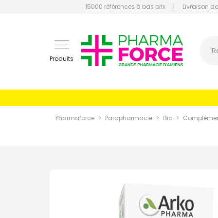
15000 références à bas prix
|
Livraison d
Pharmaf
R
Produits
Pharmaforce
Parapharmacie
Bio
Complément