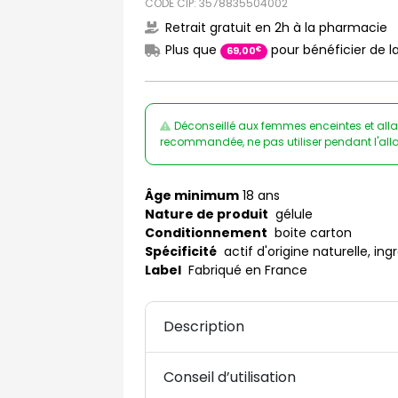
CODE CIP: 3578835504002
Retrait gratuit en 2h à la pharmacie
Plus que
pour bénéficier de la
€
69
,
00
Déconseillé aux femmes enceintes et alla
recommandée, ne pas utiliser pendant l'alla
Âge minimum
18 ans
Nature de produit
gélule
Conditionnement
boite carton
Spécificité
actif d'origine naturelle, ing
Label
Fabriqué en France
Description
Conseil d’utilisation