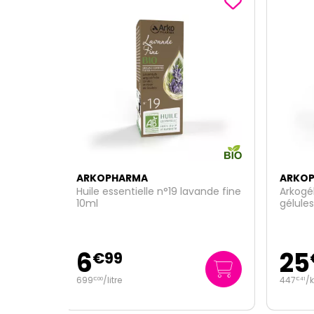
ARKOPHARMA
ARK
vande fine
Arkogélules gelée royale 150
Huile
gélules bio
girof
25
4
€
95
447
/kg
990
€
41
€
00