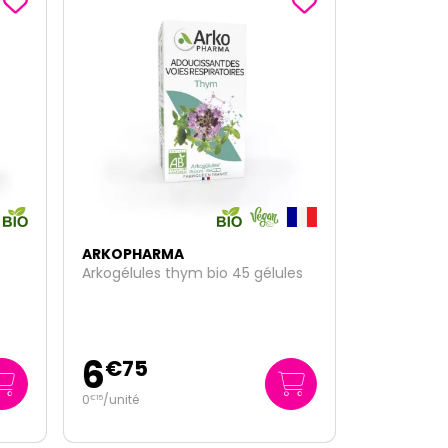
ARKOPHARMA
ules
Confort digestif bio ultra
concentrée 30 ampoules
11
€
95
0
/unité
€
40