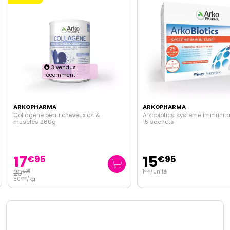
3 vendus
récemment !
ARKOPHARMA
ARKOPHARMA
Collagène peau cheveux os &
Arkobiotics système immunitai
muscles 260g
15 sachets
17
15
€
95
€
95
20
1
/unité
€
95
€
06
80
/kg
€
58