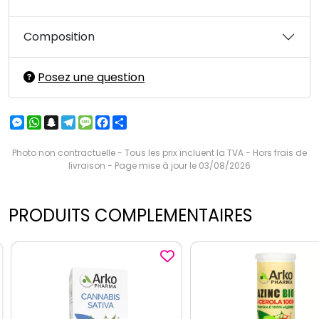
Composition
Posez une question
Messenger
WhatsApp
Snapchat
Telegram
Message
Facebook
Partager
Photo non contractuelle - Tous les prix incluent la TVA - Hors frais de
livraison - Page mise à jour le 03/08/2026
PRODUITS COMPLEMENTAIRES