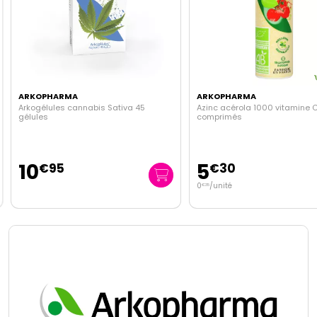
ARKOPHARMA
ARKOPHARMA
Arkogélules cannabis Sativa 45
Azinc acérola 1000 vitamine C
gélules
comprimés
10
5
€
95
€
30
0
/unité
€
35