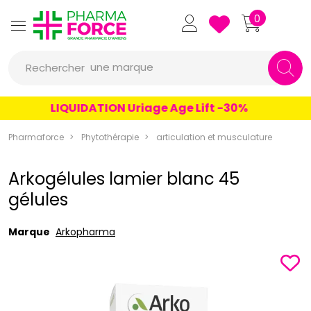
Pharmaforce Grande Pharmacie 
0
une marque
Rechercher
un conseil
LIQUIDATION Uriage Age Lift -30%
un produit
Pharmaforce
Phytothérapie
articulation et musculature
une marque
Arkogélules lamier blanc 45
gélules
Marque
Arkopharma