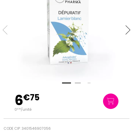
6
€
75
0
/unité
€
15
CODE CIP: 3401546907056