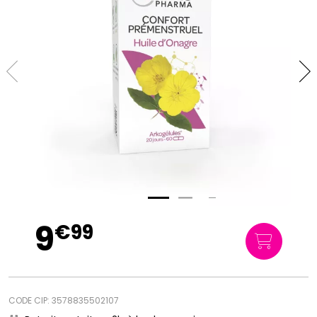
9
€
99
CODE CIP: 3578835502107