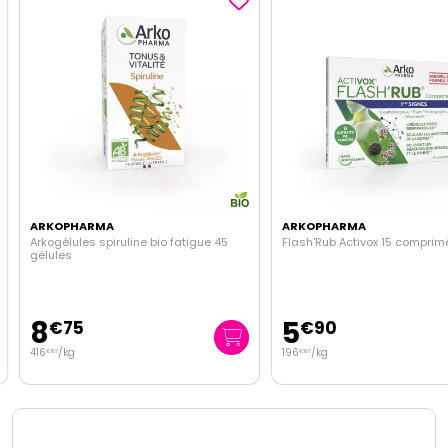
ARKOPHARMA
ARKOPHARMA
Arkogélules spiruline bio fatigue 45
Flash'Rub Activox 15 comprim
gélules
8
5
€
75
€
90
416
/kg
196
/kg
€
67
€
67