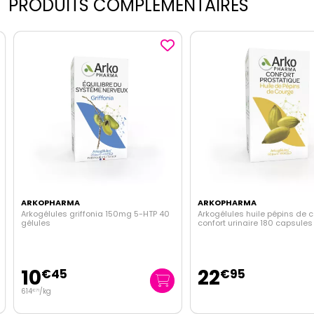
PRODUITS COMPLEMENTAIRES
ARKOPHARMA
ARKOPHARMA
Arkogélules griffonia 150mg 5-HTP 40
Arkogélules huile pépins de c
gélules
confort urinaire 180 capsules
10
22
€
45
€
95
614
/kg
€
71