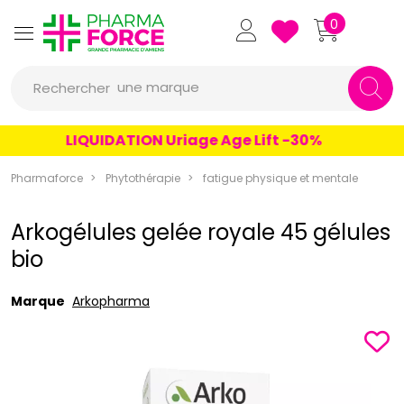
Pharmaforce Grande Pharmacie 
0
une marque
Rechercher
un conseil
LIQUIDATION Uriage Age Lift -30%
un produit
Pharmaforce
Phytothérapie
fatigue physique et mentale
une marque
Arkogélules gelée royale 45 gélules
bio
Marque
Arkopharma