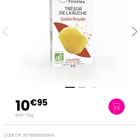
10
€
95
644
/kg
€
12
CODE CIP: 3578835500950