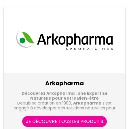
Arkopharma
Découvrez Arkopharma : Une Expertise
Naturelle pour Votre Bien-être
Depuis sa création en 1980,
Arkopharma
s'est
engagé à développer des solutions naturelles pour
améliorer la santé et le bien-être de chacun. Fort de
son expertise en phytothérapie et en compléments
JE DÉCOUVRE TOUS LES PRODUITS
alimentaires, le laboratoire Arkopharma propose une
Les Gammes de Produits Arkopharma :
- Arkogélules
large gamme de produits naturels et innovants pour
Arkopharma
:
Les Arkogélules sont des