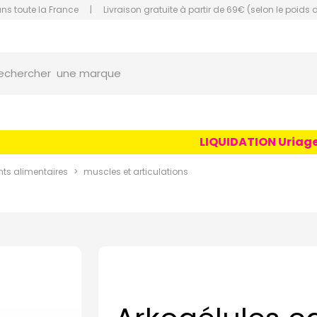
ans toute la France
|
Livraison gratuite à partir de 69€ (selon le poids 
orce Grande Pharmacie Amiens Fachon
une marque
echercher
un conseil
un produit
LIQUIDATION Uriage Ag
une marque
s alimentaires
muscles et articulations