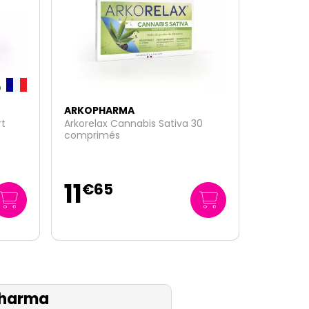
ARKOPHARMA
0
Arkogélules spiruline 150 gélules
21
€
95
304
/
litre
€
86
harma