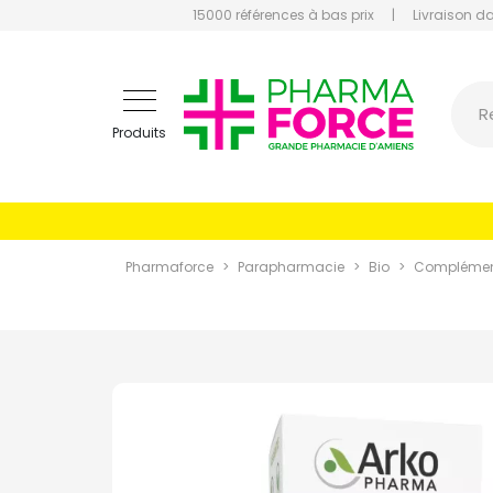
15000 références à bas prix
|
Livraison d
Pharmaf
R
Produits
Pharmaforce
Parapharmacie
Bio
Complément