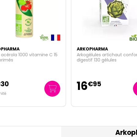
OPHARMA
ARKOPHARMA
élules artichaut confort
Arkorelax Cannabis Sativa 3
tif 130 gélules
comprimés
11
€
95
€
65
Arkop