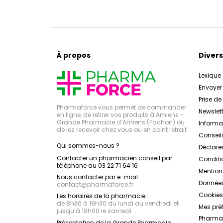
À propos
Divers
Lexique
Envoye
Prise d
Pharmaforce vous permet de commander
Newslett
en ligne, de retirer vos produits à Amiens -
Grande Pharmacie d’Amiens (Fachon) ou
Inform
de les recevoir chez vous ou en point retrait
Conseil
Qui sommes-nous ?
Déclarer
Contacter un pharmacien conseil par
Conditi
téléphone au 03 22 71 64 16
Mention
Nous contacter par e-mail :
Données
contact
@
pharmaforce.fr
Cookies
Les horaires de la pharmacie :
de 8h30 à 19h30 du lundi au vendredi et
Mes pré
jusqu’à 19h00 le samedi
Pharmac
Présentation de la Grande Pharmacie