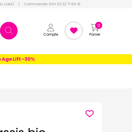
du colis)
|
Commande-SAV 03 22 71 64 16
0
Compte
Panier
e Lift -30%