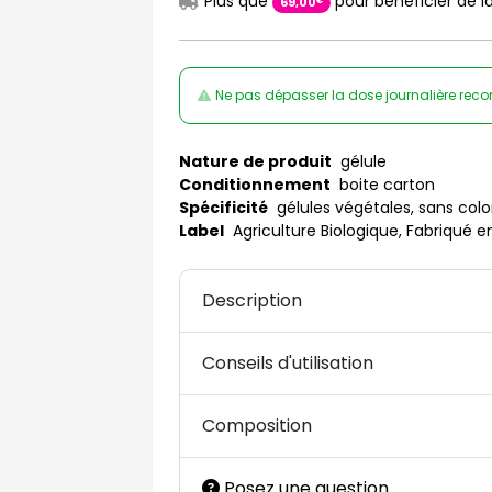
Plus que
pour bénéficier de la
€
69
,
00
Ne pas dépasser la dose journalière rec
Nature de produit
gélule
Conditionnement
boite carton
Spécificité
gélules végétales, sans colo
Label
Agriculture Biologique, Fabriqué e
Description
Conseils d'utilisation
Composition
Posez une question