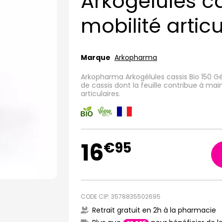
Arkogélules ca
mobilité articu
Marque
Arkopharma
Arkopharma Arkogélules cassis Bio 150 G
de cassis dont la feuille contribue à mai
articulaires.
16
€
95
CODE CIP: 3578835502695
Retrait gratuit en 2h à la pharmacie